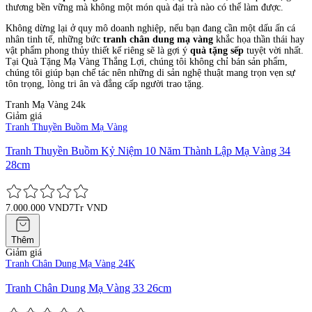
thương bền vững mà không một món quà đại trà nào có thể làm được.
Không dừng lại ở quy mô doanh nghiệp, nếu bạn đang cần một dấu ấn cá
nhân tinh tế, những bức
tranh chân dung mạ vàng
khắc họa thần thái hay
vật phẩm phong thủy thiết kế riêng sẽ là gợi ý
quà tặng sếp
tuyệt vời nhất.
Tại Quà Tặng Mạ Vàng Thắng Lợi, chúng tôi không chỉ bán sản phẩm,
chúng tôi giúp bạn chế tác nên những di sản nghệ thuật mang trọn vẹn sự
tôn trọng, lòng tri ân và đẳng cấp người trao tặng.
Tranh Mạ Vàng 24k
Giảm giá
Tranh Thuyền Buồm Mạ Vàng
Tranh Thuyền Buồm Kỷ Niệm 10 Năm Thành Lập Mạ Vàng 34
28cm
7.000.000 VND
7Tr VND
Thêm
Giảm giá
Tranh Chân Dung Mạ Vàng 24K
Tranh Chân Dung Mạ Vàng 33 26cm