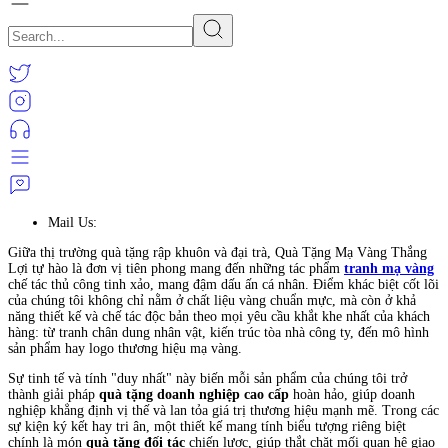
Mail Us:
Giữa thị trường quà tặng rập khuôn và đại trà, Quà Tặng Mạ Vàng Thắng
Lợi tự hào là đơn vị tiên phong mang đến những tác phẩm
tranh mạ vàng
chế tác thủ công tinh xảo, mang đậm dấu ấn cá nhân. Điểm khác biệt cốt lõi
của chúng tôi không chỉ nằm ở chất liệu vàng chuẩn mực, mà còn ở khả
năng thiết kế và chế tác độc bản theo mọi yêu cầu khắt khe nhất của khách
hàng: từ tranh chân dung nhân vật, kiến trúc tòa nhà công ty, đến mô hình
sản phẩm hay logo thương hiệu mạ vàng.
Sự tinh tế và tính "duy nhất" này biến mỗi sản phẩm của chúng tôi trở
thành giải pháp
quà tặng doanh nghiệp cao cấp
hoàn hảo, giúp doanh
nghiệp khẳng định vị thế và lan tỏa giá trị thương hiệu mạnh mẽ. Trong các
sự kiện ký kết hay tri ân, một thiết kế mang tính biểu tượng riêng biệt
chính là món
quà tặng đối tác
chiến lược, giúp thắt chặt mối quan hệ giao