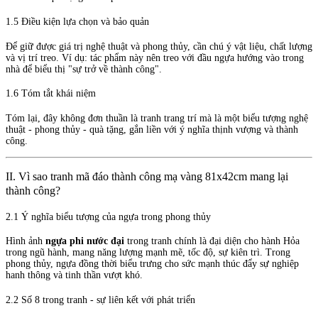
1.5 Điều kiện lựa chọn và bảo quản
Để giữ được giá trị nghệ thuật và phong thủy, cần chú ý vật liệu, chất lượng
và vị trí treo. Ví dụ: tác phẩm này nên treo với đầu ngựa hướng vào trong
nhà để biểu thị "sự trở về thành công".
1.6 Tóm tắt khái niệm
Tóm lại, đây không đơn thuần là tranh trang trí mà là một biểu tượng nghệ
thuật - phong thủy - quà tặng, gắn liền với ý nghĩa thịnh vượng và thành
công.
II. Vì sao tranh mã đáo thành công mạ vàng 81x42cm mang lại
thành công?
2.1 Ý nghĩa biểu tượng của ngựa trong phong thủy
Hình ảnh
ngựa phi nước đại
trong tranh chính là đại diện cho hành Hỏa
trong ngũ hành, mang năng lượng mạnh mẽ, tốc độ, sự kiên trì. Trong
phong thủy, ngựa đồng thời biểu trưng cho sức mạnh thúc đẩy sự nghiệp
hanh thông và tinh thần vượt khó.
2.2 Số 8 trong tranh - sự liên kết với phát triển