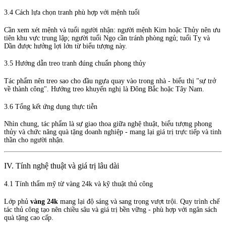
3.4 Cách lựa chọn tranh phù hợp với mệnh tuổi
Cần xem xét mệnh và tuổi người nhận: người mệnh Kim hoặc Thủy nên ưu
tiên khu vực trung lập; người tuổi Ngọ cần tránh phòng ngủ; tuổi Tỵ và
Dần được hưởng lợi lớn từ biểu tượng này.
3.5 Hướng dẫn treo tranh đúng chuẩn phong thủy
Tác phẩm nên treo sao cho đầu ngựa quay vào trong nhà - biểu thị "sự trở
về thành công". Hướng treo khuyến nghị là Đông Bắc hoặc Tây Nam.
3.6 Tổng kết ứng dụng thực tiễn
Nhìn chung, tác phẩm là sự giao thoa giữa nghệ thuật, biểu tượng phong
thủy và chức năng quà tặng doanh nghiệp - mang lại giá trị trực tiếp và tinh
thần cho người nhận.
IV. Tính nghệ thuật và giá trị lâu dài
4.1 Tính thẩm mỹ từ vàng 24k và kỹ thuật thủ công
Lớp phủ
vàng 24k
mang lại độ sáng và sang trọng vượt trội. Quy trình chế
tác thủ công tạo nên chiều sâu và giá trị bền vững - phù hợp với ngân sách
quà tặng cao cấp.