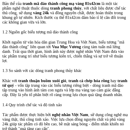
Bản thể của
tranh mã đáo thành công mạ vàng 81x42cm
là một tác
phẩm nghệ thuật thuộc dòng
tranh phong thủy
, với chất liệu được chế tác
thủ công, sử dụng
vàng 24k
và đồng nguyên chất, được hoàn thiện trong
khung gỗ tự nhiên. Kích thước cụ thể 81x42cm đảm bảo tỉ lệ cân đối trong
các không gian vừa và lớn.
1.2 Nguồn gốc biểu tượng mã đáo thành công
Khởi nguồn từ văn hóa dân gian Trung Hoa và Việt Nam, biểu tượng "mã
đáo thành công" liên quan tới
Vua Mục Vương
cùng tám tuấn mã lừng
danh. Trải qua thời gian, hình ảnh này được nghệ nhân Việt Nam đưa vào
tác phẩm trang trí như biểu tượng kiên trì, chiến thắng và sự trở về thuận
lợi.
1.3 So sánh với các dòng tranh phong thủy khác
Khác với
tranh thuận buồm xuôi gió
,
tranh cá chép hóa rồng
hay
tranh
tứ quý
- vốn tập trung vào các biểu tượng riêng biệt - dòng tranh mã đáo
tập trung vào hình ảnh tám con ngựa và lớp mạ vàng tạo cảm giác đẳng
cấp. Đây là yếu tố phân biệt rõ ràng trong lựa chọn quà tặng doanh nhân.
1.4 Quy trình chế tác và độ tinh xảo
Tác phẩm được thực hiện bởi
nghệ nhân Việt Nam
, sử dụng công nghệ mạ
vàng thật, thủ công tinh xảo. Việc lựa chọn đồng nguyên chất và phủ vàng
24k giúp tác phẩm có độ bền cao, bề mặt sáng bóng - điểm nhấn khiến nó
trở thành "quà tặng cao cấp".