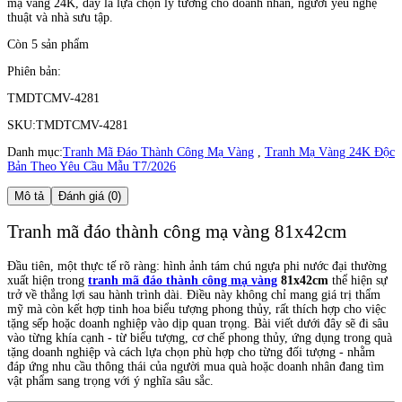
mạ vàng 24K, đây là lựa chọn lý tưởng cho doanh nhân, người yêu nghệ
thuật và nhà sưu tập.
Còn 5 sản phẩm
Phiên bản:
TMDTCMV-4281
SKU:
TMDTCMV-4281
Danh mục:
Tranh Mã Đáo Thành Công Mạ Vàng
,
Tranh Mạ Vàng 24K Độc
Bản Theo Yêu Cầu Mẫu T7/2026
Mô tả
Đánh giá (0)
Tranh mã đáo thành công mạ vàng 81x42cm
Đầu tiên, một thực tế rõ ràng: hình ảnh tám chú ngựa phi nước đại thường
xuất hiện trong
tranh mã đáo thành công mạ vàng
81x42cm
thể hiện sự
trở về thắng lợi sau hành trình dài. Điều này không chỉ mang giá trị thẩm
mỹ mà còn kết hợp tinh hoa biểu tượng phong thủy, rất thích hợp cho việc
tặng sếp hoặc doanh nghiệp vào dịp quan trọng. Bài viết dưới đây sẽ đi sâu
vào từng khía cạnh - từ biểu tượng, cơ chế phong thủy, ứng dụng trong quà
tặng doanh nghiệp và cách lựa chọn phù hợp cho từng đối tượng - nhằm
đáp ứng nhu cầu thông thái của người mua quà hoặc doanh nhân đang tìm
vật phẩm sang trọng với ý nghĩa sâu sắc.