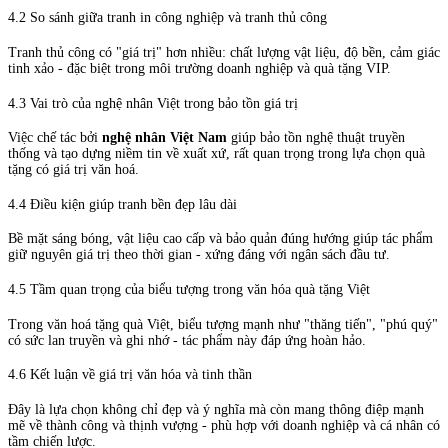
4.2 So sánh giữa tranh in công nghiệp và tranh thủ công
Tranh thủ công có "giá trị" hơn nhiều: chất lượng vật liệu, độ bền, cảm giác
tinh xảo - đặc biệt trong môi trường doanh nghiệp và quà tặng VIP.
4.3 Vai trò của nghệ nhân Việt trong bảo tồn giá trị
Việc chế tác bởi
nghệ nhân Việt Nam
giúp bảo tồn nghệ thuật truyền
thống và tạo dựng niềm tin về xuất xứ, rất quan trọng trong lựa chọn quà
tặng có giá trị văn hoá.
4.4 Điều kiện giúp tranh bền đẹp lâu dài
Bề mặt sáng bóng, vật liệu cao cấp và bảo quản đúng hướng giúp tác phẩm
giữ nguyên giá trị theo thời gian - xứng đáng với ngân sách đầu tư.
4.5 Tầm quan trọng của biểu tượng trong văn hóa quà tặng Việt
Trong văn hoá tặng quà Việt, biểu tượng mạnh như "thăng tiến", "phú quý"
có sức lan truyền và ghi nhớ - tác phẩm này đáp ứng hoàn hảo.
4.6 Kết luận về giá trị văn hóa và tinh thần
Đây là lựa chọn không chỉ đẹp và ý nghĩa mà còn mang thông điệp mạnh
mẽ về thành công và thịnh vượng - phù hợp với doanh nghiệp và cá nhân có
tầm chiến lược.