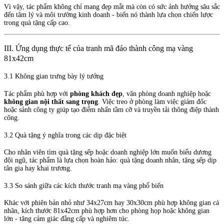
Vì vậy, tác phẩm không chỉ mang đẹp mắt mà còn có sức ảnh hưởng sâu sắc
đến tâm lý và môi trường kinh doanh - biến nó thành lựa chọn chiến lược
trong quà tặng cấp cao.
III. Ứng dụng thực tế của tranh mã đáo thành công mạ vàng
81x42cm
3.1 Không gian trưng bày lý tưởng
Tác phẩm phù hợp với
phòng khách đẹp
, văn phòng doanh nghiệp hoặc
không gian nội thất sang trọng
. Việc treo ở phòng làm việc giám đốc
hoặc sảnh công ty giúp tạo điểm nhấn tầm cỡ và truyền tải thông điệp thành
công.
3.2 Quà tặng ý nghĩa trong các dịp đặc biệt
Cho nhân viên tìm quà tặng sếp hoặc doanh nghiệp lớn muốn biểu dương
đội ngũ, tác phẩm là lựa chọn hoàn hảo: quà tặng doanh nhân, tặng sếp dịp
tân gia hay khai trương.
3.3 So sánh giữa các kích thước tranh mạ vàng phổ biến
Khác với phiên bản nhỏ như 34x27cm hay 30x30cm phù hợp không gian cá
nhân, kích thước 81x42cm phù hợp hơn cho phòng họp hoặc không gian
lớn - tăng cảm giác đẳng cấp và nghiêm túc.