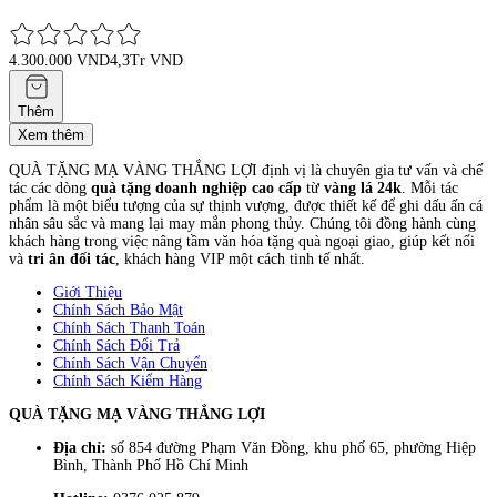
4.300.000 VND
4,3Tr VND
Thêm
Xem thêm
QUÀ TẶNG MẠ VÀNG THẮNG LỢI định vị là chuyên gia tư vấn và chế
tác các dòng
quà tặng doanh nghiệp cao cấp
từ
vàng lá 24k
. Mỗi tác
phẩm là một biểu tượng của sự thịnh vượng, được thiết kế để ghi dấu ấn cá
nhân sâu sắc và mang lại may mắn phong thủy. Chúng tôi đồng hành cùng
khách hàng trong việc nâng tầm văn hóa tặng quà ngoại giao, giúp kết nối
và
tri ân đối tác
, khách hàng VIP một cách tinh tế nhất.
Giới Thiệu
Chính Sách Bảo Mật
Chính Sách Thanh Toán
Chính Sách Đổi Trả
Chính Sách Vận Chuyển
Chính Sách Kiểm Hàng
QUÀ TẶNG MẠ VÀNG THẮNG LỢI
Địa chỉ:
số 854 đường Phạm Văn Đồng, khu phố 65, phường Hiệp
Bình, Thành Phố Hồ Chí Minh