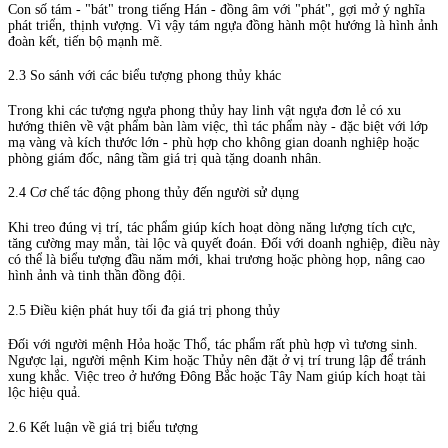
Con số tám - "bát" trong tiếng Hán - đồng âm với "phát", gợi mở ý nghĩa
phát triển, thịnh vượng. Vì vậy tám ngựa đồng hành một hướng là hình ảnh
đoàn kết, tiến bộ mạnh mẽ.
2.3 So sánh với các biểu tượng phong thủy khác
Trong khi các tượng ngựa phong thủy hay linh vật ngựa đơn lẻ có xu
hướng thiên về vật phẩm bàn làm việc, thì tác phẩm này - đặc biệt với lớp
mạ vàng và kích thước lớn - phù hợp cho không gian doanh nghiệp hoặc
phòng giám đốc, nâng tầm giá trị quà tặng doanh nhân.
2.4 Cơ chế tác động phong thủy đến người sử dụng
Khi treo đúng vị trí, tác phẩm giúp kích hoạt dòng năng lượng tích cực,
tăng cường may mắn, tài lộc và quyết đoán. Đối với doanh nghiệp, điều này
có thể là biểu tượng đầu năm mới, khai trương hoặc phòng họp, nâng cao
hình ảnh và tinh thần đồng đội.
2.5 Điều kiện phát huy tối đa giá trị phong thủy
Đối với người mệnh Hỏa hoặc Thổ, tác phẩm rất phù hợp vì tương sinh.
Ngược lại, người mệnh Kim hoặc Thủy nên đặt ở vị trí trung lập để tránh
xung khắc. Việc treo ở hướng Đông Bắc hoặc Tây Nam giúp kích hoạt tài
lộc hiệu quả.
2.6 Kết luận về giá trị biểu tượng