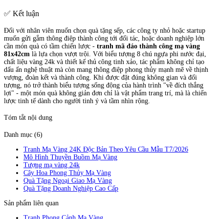
✅ Kết luận
Đối với nhân viên muốn chọn quà tặng sếp, các công ty nhỏ hoặc startup
muốn gửi gắm thông điệp thành công tới đối tác, hoặc doanh nghiệp lớn
cần món quà có tầm chiến lược -
tranh mã đáo thành công mạ vàng
81x42cm
là lựa chọn vượt trội. Với biểu tượng 8 chú ngựa phi nước đại,
chất liệu vàng 24k và thiết kế thủ công tinh xảo, tác phẩm không chỉ tạo
dấu ấn nghệ thuật mà còn mang thông điệp phong thủy mạnh mẽ về thịnh
vượng, đoàn kết và thành công. Khi được đặt đúng không gian và đối
tượng, nó trở thành biểu tượng sống động của hành trình "về đích thắng
lợi" - một món quà không giản đơn chỉ là vật phẩm trang trí, mà là chiến
lược tinh tế dành cho người tinh ý và tầm nhìn rộng.
Tóm tắt nội dung
Danh mục (6)
Tranh Mạ Vàng 24K Độc Bản Theo Yêu Cầu Mẫu T7/2026
Mô Hình Thuyền Buồm Mạ Vàng
Tượng mạ vàng 24k
Cây Hoa Phong Thủy Mạ Vàng
Quà Tặng Ngoại Giao Mạ Vàng
Quà Tặng Doanh Nghiệp Cao Cấp
Sản phẩm liên quan
Tranh Phong Cảnh Mạ Vàng