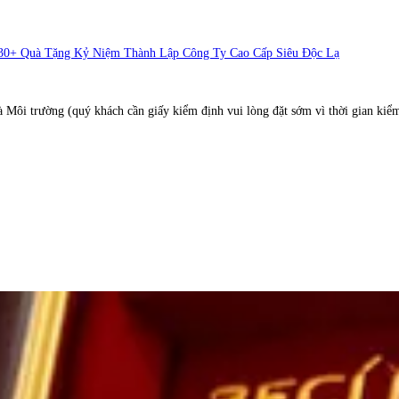
30+ Quà Tặng Kỷ Niệm Thành Lập Công Ty Cao Cấp Siêu Độc Lạ
 Môi trường (quý khách cần giấy kiểm định vui lòng đặt sớm vì thời gian kiể