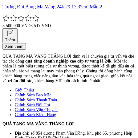
Tượng Đại Bàng Mạ Vàng 24k 29 17 35cm Mẫu 2
8.500.000 VND
8,5Tr VND
Thêm
Xem thêm
QUÀ TẶNG MẠ VÀNG THẮNG LỢI định vị là chuyên gia tư vấn và chế
tác các dòng
quà tặng doanh nghiệp cao cấp
từ
vàng lá 24k
. Mỗi tác
phẩm là một biểu tượng của sự thịnh vượng, được thiết kế để ghi dấu ấn cá
nhân sâu sắc và mang lại may mắn phong thủy. Chúng tôi đồng hành cùng
khách hàng trong việc nâng tầm văn hóa tặng quà ngoại giao, giúp kết nối
và
tri ân đối tác
, khách hàng VIP một cách tinh tế nhất.
Giới Thiệu
Chính Sách Bảo Mật
Chính Sách Thanh Toán
Chính Sách Đổi Trả
Chính Sách Vận Chuyển
Chính Sách Kiểm Hàng
QUÀ TẶNG MẠ VÀNG THẮNG LỢI
Địa chỉ:
số 854 đường Phạm Văn Đồng, khu phố 65, phường Hiệp