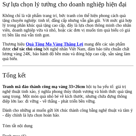
Sự lựa chọn lý tưởng cho doanh nghiệp hiện đại
Không chỉ là vật phẩm trang trí, bức tranh còn thể hiện phong cách quà
tặng chuyên nghiệp: tinh tế, đẳng cấp nhưng vẫn gần gũi. Với mức giá hợp
lý trong phân khúc quà tặng cao cấp, đây là lựa chọn thông minh cho nhân
viên, doanh nghiệp vừa và nhỏ, hoặc các đơn vị muốn tìm quà biếu có giá
trị bền lâu mà vẫn tinh gọn.
Thương hiệu
Quà Tặng Mạ Vàng Thắng Lợi
mang đến các sản phẩm
được
chế tác thủ công
bởi nghệ nhân Việt Nam, đảm bảo tiêu chuẩn chất
lượng vàng 24K, bảo hành độ bền màu và đóng hộp cao cấp, sẵn sàng làm
quà biếu.
Tổng kết
Tranh mã đáo thành công mạ vàng 33×26cm
hội tụ ba yếu tố: giá trị
nghệ thuật tinh xảo, ý nghĩa phong thủy thịnh vượng và hình thức quà tặng
sang trọng. Một món quà nhỏ bé về kích thước, nhưng chứa đựng thông
điệp lớn lao: đi vững - về thắng - phát triển bền vững.
Dành cho những ai muốn gửi lời chúc thành công bằng nghệ thuật và tâm ý
- đây chính là lựa chọn hoàn hảo.
Tóm tắt nội dung