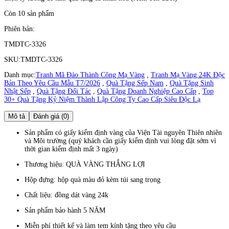
Còn 10 sản phẩm
Phiên bản:
TMDTC-3326
SKU:
TMDTC-3326
Danh mục:
Tranh Mã Đáo Thành Công Mạ Vàng
,
Tranh Mạ Vàng 24K Độc
Bản Theo Yêu Cầu Mẫu T7/2026
,
Quà Tặng Sếp Nam
,
Quà Tặng Sinh
Nhật Sếp
,
Quà Tặng Đối Tác
,
Quà Tặng Doanh Nghiệp Cao Cấp
,
Top
30+ Quà Tặng Kỷ Niệm Thành Lập Công Ty Cao Cấp Siêu Độc Lạ
Mô tả
Đánh giá (0)
Sản phẩm có giấy kiểm định vàng của Viện Tài nguyên Thiên nhiên
và Môi trường (quý khách cần giấy kiểm định vui lòng đặt sớm vì
thời gian kiểm định mất 3 ngày)
Thương hiệu: QUÀ VÀNG THẮNG LỢI
Hộp đựng: hộp quà màu đỏ kèm túi sang trọng
Chất liệu: đồng dát vàng 24k
Sản phẩm bảo hành 5 NĂM
Miễn phí thiết kế và làm tem kính tặng theo yêu cầu