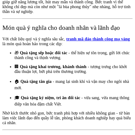
giúp giữ năng lượng tốt, hút may mắn và thành công. Bức tranh vì thế
không chỉ đẹp mà còn như một "lá bùa phong thủy" nhẹ nhàng, hỗ trợ tinh
thần và sự nghiệp.
Món quà ý nghĩa cho doanh nhân và lãnh đạo
Với chất liệu quý và ý nghĩa sâu sắc,
tranh mã đáo thành công mạ vàng
là món quà hoàn hảo trong các dịp:
🎁
Quà tặng sếp hoặc đối tác
- thể hiện sự tôn trọng, gửi lời chúc
thành công và thịnh vượng.
🏢
Quà tặng khai trương, khánh thành
- tượng trưng cho khởi
đầu thuận lợi, bứt phá trên thương trường.
🏠
Quà tặng tân gia
- mang lại sinh khí và vận may cho ngôi nhà
mới.
🎓
Quà tặng kỷ niệm, tri ân đối tác
- vừa sang, vừa mang thông
điệp văn hóa đậm chất Việt.
Nhờ kích thước nhỏ gọn, bức tranh phù hợp với nhiều không gian - từ bàn
làm việc lãnh đạo đến quầy lễ tân, phòng khách doanh nghiệp hay quà biếu
cá nhân.