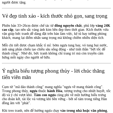
người được tặng.
Vẻ đẹp tinh xảo - kích thước nhỏ gọn, sang trọng
Phiên bản 33×26cm được chế tác từ
đồng nguyên chất
, phủ lớp
vàng 24K
cao cấp
, tạo nên sắc vàng ánh kim bền đẹp theo thời gian. Kích thước vừa
vặn giúp bức tranh dễ dàng đặt trên bàn làm việc, kệ tủ hay tường phòng
khách, mang lại điểm nhấn sang trọng mà không chiếm nhiều diện tích.
Mỗi chi tiết được chạm khắc tỉ mỉ: bờm ngựa tung bay, vó tung bụi nước,
ánh sáng phản chiếu tạo chiều sâu sống động - như tinh thần "bứt tốc để
thành công". Nhờ đó, bức tranh không chỉ trang trí mà còn truyền cảm
hứng mỗi ngày cho người sở hữu.
Ý nghĩa biểu tượng phong thủy - lời chúc thăng
tiến viên mãn
Cụm từ "mã đáo thành công" mang nghĩa "ngựa về mang thành công".
Trong phong thủy,
ngựa
thuộc
hành Hỏa
, tượng trưng cho nhiệt huyết, tốc
độ và ý chí vượt khó.
Tám con ngựa
cùng phi về một hướng biểu trưng
cho đoàn kết, tài lộc và vượng khí bền vững - bởi số tám trong tiếng Hán
đồng âm với "phát".
Khi treo tranh, nên để hướng ngựa chạy
vào trong nhà hoặc văn phòng
,