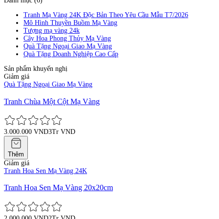
Danh mục (6)
Tranh Mạ Vàng 24K Độc Bản Theo Yêu Cầu Mẫu T7/2026
Mô Hình Thuyền Buồm Mạ Vàng
Tượng mạ vàng 24k
Cây Hoa Phong Thủy Mạ Vàng
Quà Tặng Ngoại Giao Mạ Vàng
Quà Tặng Doanh Nghiệp Cao Cấp
Sản phẩm khuyến nghị
Giảm giá
Quà Tặng Ngoại Giao Mạ Vàng
Tranh Chùa Một Cột Mạ Vàng
3.000.000 VND
3Tr VND
Thêm
Giảm giá
Tranh Hoa Sen Mạ Vàng 24K
Tranh Hoa Sen Mạ Vàng 20x20cm
2.000.000 VND
2Tr VND