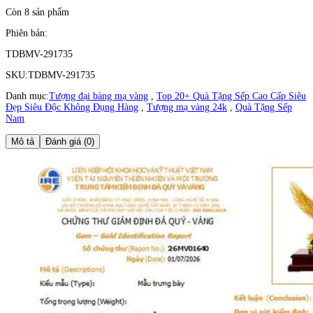
Còn 8 sản phẩm
Phiên bản:
TDBMV-291735
SKU:
TDBMV-291735
Danh mục:
Tượng đại bàng mạ vàng
,
Top 20+ Quà Tặng Sếp Cao Cấp Siêu
Đẹp Siêu Độc Không Đụng Hàng
,
Tượng mạ vàng 24k
,
Quà Tặng Sếp
Nam
Mô tả
Đánh giá (0)