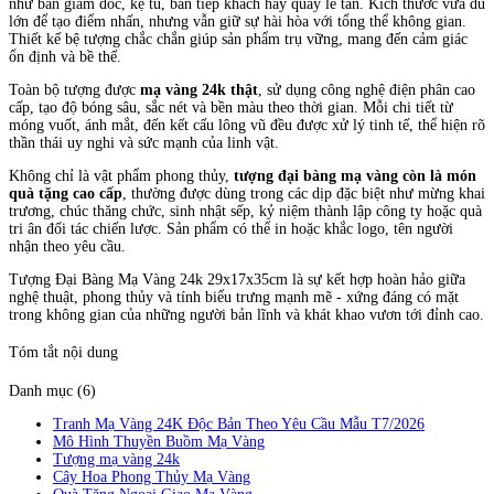
như bàn giám đốc, kệ tủ, bàn tiếp khách hay quầy lễ tân. Kích thước vừa đủ
lớn để tạo điểm nhấn, nhưng vẫn giữ sự hài hòa với tổng thể không gian.
Thiết kế bệ tượng chắc chắn giúp sản phẩm trụ vững, mang đến cảm giác
ổn định và bề thế.
Toàn bộ tượng được
mạ vàng 24k thật
, sử dụng công nghệ điện phân cao
cấp, tạo độ bóng sâu, sắc nét và bền màu theo thời gian. Mỗi chi tiết từ
móng vuốt, ánh mắt, đến kết cấu lông vũ đều được xử lý tinh tế, thể hiện rõ
thần thái uy nghi và sức mạnh của linh vật.
Không chỉ là vật phẩm phong thủy,
tượng đại bàng mạ vàng còn là món
quà tặng cao cấp
, thường được dùng trong các dịp đặc biệt như mừng khai
trương, chúc thăng chức, sinh nhật sếp, kỷ niệm thành lập công ty hoặc quà
tri ân đối tác chiến lược. Sản phẩm có thể in hoặc khắc logo, tên người
nhận theo yêu cầu.
Tượng Đại Bàng Mạ Vàng 24k 29x17x35cm là sự kết hợp hoàn hảo giữa
nghệ thuật, phong thủy và tính biểu trưng mạnh mẽ - xứng đáng có mặt
trong không gian của những người bản lĩnh và khát khao vươn tới đỉnh cao.
Tóm tắt nội dung
Danh mục (6)
Tranh Mạ Vàng 24K Độc Bản Theo Yêu Cầu Mẫu T7/2026
Mô Hình Thuyền Buồm Mạ Vàng
Tượng mạ vàng 24k
Cây Hoa Phong Thủy Mạ Vàng