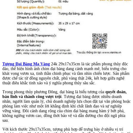
Tượng Đại Bàng Mạ Vàng
24k 29x17x35cm là tác phẩm phong thủy độc
đáo, thể hiện hình ảnh chim đại bàng dang cánh mạnh mẽ, biểu trưng cho
khát vọng vươn xa, tinh thần chinh phục và tầm nhìn chiến lược. Sản phẩm
được chế tác từ đồng nguyên chất, phủ vàng thật 24k, kết hợp giữa nghệ
thuật điêu khắc tinh xảo và ý nghĩa phong thủy sâu sắc.
Trong phong thủy phương Đông, đại bàng là biểu tượng của
quyết đoán,
bản lĩnh và thành công vượt trội
. Tượng đại bàng được nhiều doanh
nhân, người làm quản lý, chủ doanh nghiệp lựa chọn đặt tại văn phòng hoặc
phòng làm việc như một lời khẳng định khí chất lãnh đạo và sự nghiệp
vững vàng. Đôi cánh dang rộng của chim đại bàng mang hàm ý bứt phá,
không ngừng vươn cao, đồng thời bảo vệ và dẫn đường cho đội ngũ phía
sau.
Với kích thước 29x17x35cm, tượng phù hợp để trưng bày ở nhiều vị trí