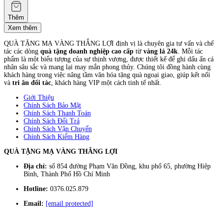
Thêm
Xem thêm
QUÀ TẶNG MẠ VÀNG THẮNG LỢI định vị là chuyên gia tư vấn và chế
tác các dòng
quà tặng doanh nghiệp cao cấp
từ
vàng lá 24k
. Mỗi tác
phẩm là một biểu tượng của sự thịnh vượng, được thiết kế để ghi dấu ấn cá
nhân sâu sắc và mang lại may mắn phong thủy. Chúng tôi đồng hành cùng
khách hàng trong việc nâng tầm văn hóa tặng quà ngoại giao, giúp kết nối
và
tri ân đối tác
, khách hàng VIP một cách tinh tế nhất.
Giới Thiệu
Chính Sách Bảo Mật
Chính Sách Thanh Toán
Chính Sách Đổi Trả
Chính Sách Vận Chuyển
Chính Sách Kiểm Hàng
QUÀ TẶNG MẠ VÀNG THẮNG LỢI
Địa chỉ:
số 854 đường Phạm Văn Đồng, khu phố 65, phường Hiệp
Bình, Thành Phố Hồ Chí Minh
Hotline:
0376.025.879
Email:
[email protected]