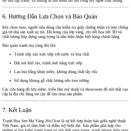
bộ sưu tập tranh, và những ai tìm kiếm đồ thủ công mỹ nghệ chất lượng.
6. Hướng Dẫn Lựa Chọn và Bảo Quản
Khi chọn mua, người tiêu dùng cần kiểm tra giấy chứng nhận và tem chống
giả từ nhà sản xuất uy tín. Độ bóng của lớp vàng, chi tiết họa tiết 3D và
chất lượng hộp đựng sang trọng là dấu hiệu nhận biết hàng chính hãng.
Bảo quản tranh mạ vàng đòi hỏi:
Tránh tiếp xúc trực tiếp với nước và hóa chất
Đặt nơi khô ráo, tránh ánh nắng trực tiếp
Lau bụi bằng khăn mềm, không dùng chất tẩy rửa
Sử dụng khung gỗ chất lượng nếu treo tường
Các cửa hàng đồ lưu niệm, triển lãm mỹ thuật và showroom đồ nội thất cao
cấp là địa chỉ đáng tin cậy để tìm mua sản phẩm.
7. Kết Luận
Tranh Hoa Sen Mạ Vàng 26x13cm là sự kết hợp hoàn hảo giữa nghệ thuật
Việt Nam, giá trị tâm linh và thẩm mỹ hiện đại. Sản phẩm phù hợp cho
những ai tìm kiếm tranh trang trí nội thất sang trọng, tranh phong thủy may