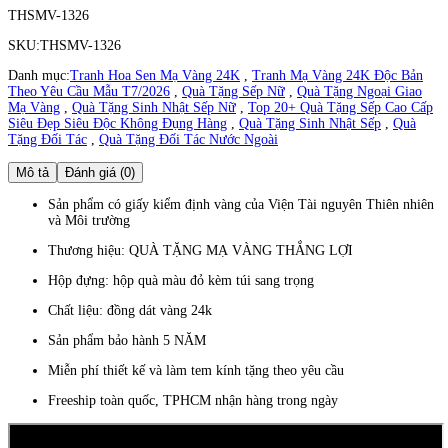
THSMV-1326
SKU:
THSMV-1326
Danh mục:
Tranh Hoa Sen Mạ Vàng 24K
,
Tranh Mạ Vàng 24K Độc Bản
Theo Yêu Cầu Mẫu T7/2026
,
Quà Tặng Sếp Nữ
,
Quà Tặng Ngoại Giao
Mạ Vàng
,
Quà Tặng Sinh Nhật Sếp Nữ
,
Top 20+ Quà Tặng Sếp Cao Cấp
Siêu Đẹp Siêu Độc Không Đụng Hàng
,
Quà Tặng Sinh Nhật Sếp
,
Quà
Tặng Đối Tác
,
Quà Tặng Đối Tác Nước Ngoài
Mô tả
Đánh giá (0)
Sản phẩm có giấy kiểm định vàng của Viện Tài nguyên Thiên nhiên
và Môi trường
Thương hiệu: QUÀ TẶNG MẠ VÀNG THẮNG LỢI
Hộp đựng: hộp quà màu đỏ kèm túi sang trọng
Chất liệu: đồng dát vàng 24k
Sản phẩm bảo hành 5 NĂM
Miễn phí thiết kế và làm tem kính tặng theo yêu cầu
Freeship toàn quốc, TPHCM nhận hàng trong ngày