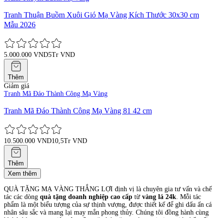
Tranh Thuận Buồm Xuôi Gió Mạ Vàng Kích Thước 30x30 cm
Mẫu 2026
5.000.000 VND
5Tr VND
Thêm
Giảm giá
Tranh Mã Đáo Thành Công Mạ Vàng
Tranh Mã Đáo Thành Công Mạ Vàng 81 42 cm
10.500.000 VND
10,5Tr VND
Thêm
Xem thêm
QUÀ TẶNG MẠ VÀNG THẮNG LỢI định vị là chuyên gia tư vấn và chế
tác các dòng
quà tặng doanh nghiệp cao cấp
từ
vàng lá 24k
. Mỗi tác
phẩm là một biểu tượng của sự thịnh vượng, được thiết kế để ghi dấu ấn cá
nhân sâu sắc và mang lại may mắn phong thủy. Chúng tôi đồng hành cùng