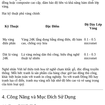
đồng hoặc composite cao cấp, đảm bảo độ bền và khả năng bám dính lớp
vàng.
Hai kỹ thuật phủ vàng chính:
Độ Dày Lớp
Kỹ Thuật
Đặc Điểm
Vàng
Mạ vàng
Vàng 24K lắng đọng bằng dòng điện, độ bám
0.1 - 0.5
điện phân
cao, chống oxy hóa
micromet
Dát lá vàng
Lá vàng mỏng dán thủ công, hiệu ứng nghệ
0.1 - 0.3
24K
thuật tự nhiên
micromet
Nghệ nhân Việt kế thừa tinh hoa từ nghề chạm khắc gỗ, đúc đồng truyền
thống. Mỗi bức tranh là sản phẩm của hàng chục giờ lao động thủ công,
khác biệt hoàn toàn với tranh in công nghiệp. So với tranh Đông Hồ hay
tranh lụa cổ điển, tranh mạ vàng nổi bật nhờ độ bền cao và vẻ sang trọng
của kim loại quý.
4. Công Năng và Mục Đích Sử Dụng