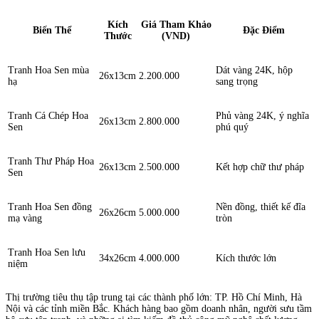
Kích
Giá Tham Khảo
Biến Thể
Đặc Điểm
Thước
(VND)
Tranh Hoa Sen mùa
Dát vàng 24K, hộp
26x13cm
2.200.000
hạ
sang trọng
Tranh Cá Chép Hoa
Phủ vàng 24K, ý nghĩa
26x13cm
2.800.000
Sen
phú quý
Tranh Thư Pháp Hoa
26x13cm
2.500.000
Kết hợp chữ thư pháp
Sen
Tranh Hoa Sen đồng
Nền đồng, thiết kế đĩa
26x26cm
5.000.000
mạ vàng
tròn
Tranh Hoa Sen lưu
34x26cm
4.000.000
Kích thước lớn
niệm
Thị trường tiêu thụ tập trung tại các thành phố lớn: TP. Hồ Chí Minh, Hà
Nội và các tỉnh miền Bắc. Khách hàng bao gồm doanh nhân, người sưu tầm