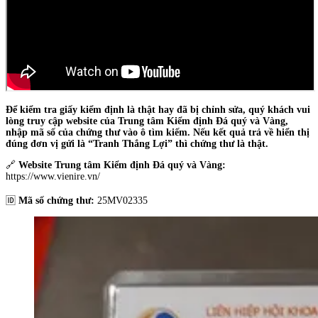
Để kiểm tra giấy kiểm định là thật hay đã bị chỉnh sửa, quý khách vui
lòng truy cập website của Trung tâm Kiểm định Đá quý và Vàng,
nhập mã số của chứng thư vào ô tìm kiếm. Nếu kết quả trả về hiển thị
đúng đơn vị gửi là “Tranh Thắng Lợi” thì chứng thư là thật.
🔗
Website Trung tâm Kiểm định Đá quý và Vàng:
https://www.vienire.vn/
🆔
Mã số chứng thư:
25MV02335