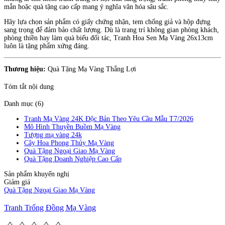
mắn hoặc quà tặng cao cấp mang ý nghĩa văn hóa sâu sắc.
Hãy lựa chọn sản phẩm có giấy chứng nhận, tem chống giả và hộp đựng
sang trọng để đảm bảo chất lượng. Dù là trang trí không gian phòng khách,
phòng thiền hay làm quà biếu đối tác, Tranh Hoa Sen Mạ Vàng 26x13cm
luôn là tặng phẩm xứng đáng.
Thương hiệu:
Quà Tặng Mạ Vàng Thắng Lợi
Tóm tắt nội dung
Danh mục (6)
Tranh Mạ Vàng 24K Độc Bản Theo Yêu Cầu Mẫu T7/2026
Mô Hình Thuyền Buồm Mạ Vàng
Tượng mạ vàng 24k
Cây Hoa Phong Thủy Mạ Vàng
Quà Tặng Ngoại Giao Mạ Vàng
Quà Tặng Doanh Nghiệp Cao Cấp
Sản phẩm khuyến nghị
Giảm giá
Quà Tặng Ngoại Giao Mạ Vàng
Tranh Trống Đồng Mạ Vàng