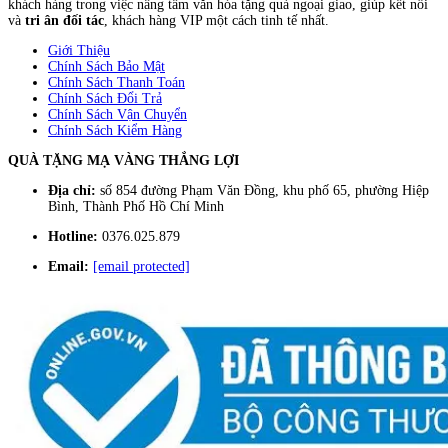
khách hàng trong việc nâng tầm văn hóa tặng quà ngoại giao, giúp kết nối
và
tri ân đối tác
, khách hàng VIP một cách tinh tế nhất.
Giới Thiệu
Chính Sách Bảo Mật
Chính Sách Thanh Toán
Chính Sách Đổi Trả
Chính Sách Vận Chuyển
Chính Sách Kiểm Hàng
QUÀ TẶNG MẠ VÀNG THẮNG LỢI
Địa chỉ:
số 854 đường Phạm Văn Đồng, khu phố 65, phường Hiệp
Bình, Thành Phố Hồ Chí Minh
Hotline:
0376.025.879
Email:
[email protected]