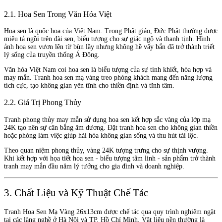
2.1. Hoa Sen Trong Văn Hóa Việt
Hoa sen là quốc hoa của Việt Nam. Trong Phật giáo, Đức Phật thường được
miêu tả ngồi trên đài sen, biểu tượng cho sự giác ngộ và thanh tịnh. Hình
ảnh hoa sen vươn lên từ bùn lầy nhưng không hề vấy bẩn đã trở thành triết
lý sống của truyền thống Á Đông.
Văn hóa Việt Nam coi hoa sen là biểu tượng của sự tinh khiết, hòa hợp và
may mắn. Tranh hoa sen mạ vàng treo phòng khách mang đến năng lượng
tích cực, tạo không gian yên tĩnh cho thiền định và tĩnh tâm.
2.2. Giá Trị Phong Thủy
Tranh phong thủy may mắn sử dụng hoa sen kết hợp sắc vàng của lớp mạ
24K tạo nên sự cân bằng âm dương. Đặt tranh hoa sen cho không gian thiền
hoặc phòng làm việc giúp hài hòa không gian sống và thu hút tài lộc.
Theo quan niệm phong thủy, vàng 24K tượng trưng cho sự thịnh vượng.
Khi kết hợp với họa tiết hoa sen - biểu tượng tâm linh - sản phẩm trở thành
tranh may mắn đầu năm lý tưởng cho gia đình và doanh nghiệp.
3. Chất Liệu và Kỹ Thuật Chế Tác
Tranh Hoa Sen Mạ Vàng 26x13cm được chế tác qua quy trình nghiêm ngặt
tại các làng nghề ở Hà Nội và TP. Hồ Chí Minh. Vật liệu nền thường là