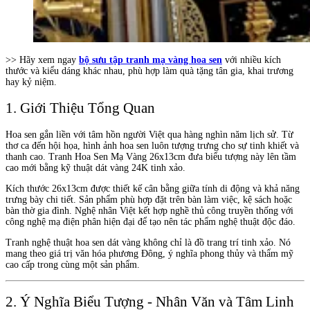
>> Hãy xem ngay
bộ sưu tập tranh mạ vàng hoa sen
với nhiều kích
thước và kiểu dáng khác nhau, phù hợp làm quà tặng tân gia, khai trương
hay kỷ niệm.
1. Giới Thiệu Tổng Quan
Hoa sen gắn liền với tâm hồn người Việt qua hàng nghìn năm lịch sử. Từ
thơ ca đến hội họa, hình ảnh hoa sen luôn tượng trưng cho sự tinh khiết và
thanh cao. Tranh Hoa Sen Mạ Vàng 26x13cm đưa biểu tượng này lên tầm
cao mới bằng kỹ thuật dát vàng 24K tinh xảo.
Kích thước 26x13cm được thiết kế cân bằng giữa tính di động và khả năng
trưng bày chi tiết. Sản phẩm phù hợp đặt trên bàn làm việc, kệ sách hoặc
bàn thờ gia đình. Nghệ nhân Việt kết hợp nghề thủ công truyền thống với
công nghệ mạ điện phân hiện đại để tạo nên tác phẩm nghệ thuật độc đáo.
Tranh nghệ thuật hoa sen dát vàng không chỉ là đồ trang trí tinh xảo. Nó
mang theo giá trị văn hóa phương Đông, ý nghĩa phong thủy và thẩm mỹ
cao cấp trong cùng một sản phẩm.
2. Ý Nghĩa Biểu Tượng - Nhân Văn và Tâm Linh