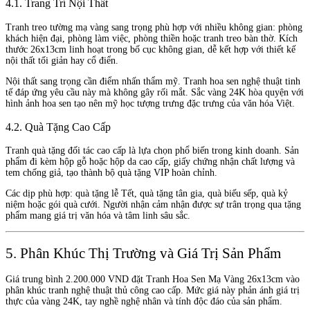
4.1. Trang Trí Nội Thất
Tranh treo tường mạ vàng sang trọng phù hợp với nhiều không gian: phòng
khách hiện đại, phòng làm việc, phòng thiền hoặc tranh treo bàn thờ. Kích
thước 26x13cm linh hoạt trong bố cục không gian, dễ kết hợp với thiết kế
nội thất tối giản hay cổ điển.
Nội thất sang trọng cần điểm nhấn thẩm mỹ. Tranh hoa sen nghệ thuật tinh
tế đáp ứng yêu cầu này mà không gây rối mắt. Sắc vàng 24K hòa quyện với
hình ảnh hoa sen tạo nên mỹ học tượng trưng đặc trưng của văn hóa Việt.
4.2. Quà Tặng Cao Cấp
Tranh quà tặng đối tác cao cấp là lựa chọn phổ biến trong kinh doanh. Sản
phẩm đi kèm hộp gỗ hoặc hộp da cao cấp, giấy chứng nhận chất lượng và
tem chống giả, tạo thành bộ quà tặng VIP hoàn chỉnh.
Các dịp phù hợp: quà tặng lễ Tết, quà tặng tân gia, quà biếu sếp, quà kỷ
niệm hoặc gói quà cưới. Người nhận cảm nhận được sự trân trọng qua tặng
phẩm mang giá trị văn hóa và tâm linh sâu sắc.
5. Phân Khúc Thị Trường và Giá Trị Sản Phẩm
Giá trung bình 2.200.000 VND đặt Tranh Hoa Sen Mạ Vàng 26x13cm vào
phân khúc tranh nghệ thuật thủ công cao cấp. Mức giá này phản ánh giá trị
thực của vàng 24K, tay nghề nghệ nhân và tính độc đáo của sản phẩm.