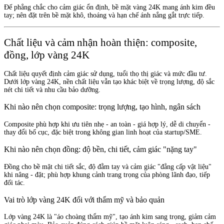
Đế phẳng chắc cho cảm giác ổn định, bề mặt vàng 24K mang ánh kim đều
tay; nên đặt trên bề mặt khô, thoáng và hạn chế ánh nắng gắt trực tiếp.
Chất liệu và cảm nhận hoàn thiện: composite,
đồng, lớp vàng 24K
Chất liệu quyết định cảm giác sử dụng, tuổi thọ thị giác và mức đầu tư.
Dưới lớp vàng 24K, nền chất liệu vẫn tạo khác biệt về trọng lượng, độ sắc
nét chi tiết và nhu cầu bảo dưỡng.
Khi nào nên chọn composite: trọng lượng, tạo hình, ngân sách
Composite phù hợp khi ưu tiên nhẹ - an toàn - giá hợp lý, dễ di chuyển -
thay đổi bố cục, đặc biệt trong không gian linh hoạt của startup/SME.
Khi nào nên chọn đồng: độ bền, chi tiết, cảm giác "nặng tay"
Đồng cho bề mặt chi tiết sắc, độ đằm tay và cảm giác "đẳng cấp vật liệu"
khi nâng - đặt; phù hợp khung cảnh trang trọng của phòng lãnh đạo, tiếp
đối tác.
Vai trò lớp vàng 24K đối với thẩm mỹ và bảo quản
Lớp vàng 24K là "áo choàng thẩm mỹ", tạo ánh kim sang trọng, giảm cảm