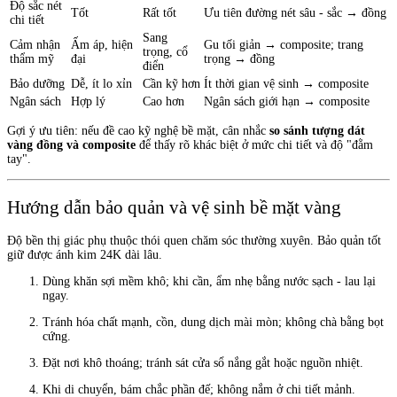
Độ sắc nét
Tốt
Rất tốt
Ưu tiên đường nét sâu - sắc → đồng
chi tiết
Sang
Cảm nhận
Ấm áp, hiện
Gu tối giản → composite; trang
trọng, cổ
thẩm mỹ
đại
trọng → đồng
điển
Bảo dưỡng
Dễ, ít lo xỉn
Cần kỹ hơn
Ít thời gian vệ sinh → composite
Ngân sách
Hợp lý
Cao hơn
Ngân sách giới hạn → composite
Gợi ý ưu tiên: nếu đề cao kỹ nghệ bề mặt, cân nhắc
so sánh tượng dát
vàng đồng và composite
để thấy rõ khác biệt ở mức chi tiết và độ "đằm
tay".
Hướng dẫn bảo quản và vệ sinh bề mặt vàng
Độ bền thị giác phụ thuộc thói quen chăm sóc thường xuyên. Bảo quản tốt
giữ được ánh kim 24K dài lâu.
Dùng khăn sợi mềm khô; khi cần, ẩm nhẹ bằng nước sạch - lau lại
ngay.
Tránh hóa chất mạnh, cồn, dung dịch mài mòn; không chà bằng bọt
cứng.
Đặt nơi khô thoáng; tránh sát cửa sổ nắng gắt hoặc nguồn nhiệt.
Khi di chuyển, bám chắc phần đế; không nắm ở chi tiết mảnh.