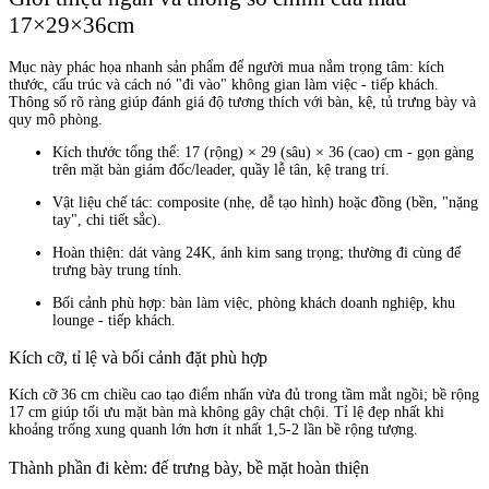
17×29×36cm
Mục này phác họa nhanh sản phẩm để người mua nắm trọng tâm: kích
thước, cấu trúc và cách nó "đi vào" không gian làm việc - tiếp khách.
Thông số rõ ràng giúp đánh giá độ tương thích với bàn, kệ, tủ trưng bày và
quy mô phòng.
Kích thước tổng thể: 17 (rộng) × 29 (sâu) × 36 (cao) cm - gọn gàng
trên mặt bàn giám đốc/leader, quầy lễ tân, kệ trang trí.
Vật liệu chế tác: composite (nhẹ, dễ tạo hình) hoặc đồng (bền, "nặng
tay", chi tiết sắc).
Hoàn thiện: dát vàng 24K, ánh kim sang trọng; thường đi cùng đế
trưng bày trung tính.
Bối cảnh phù hợp: bàn làm việc, phòng khách doanh nghiệp, khu
lounge - tiếp khách.
Kích cỡ, tỉ lệ và bối cảnh đặt phù hợp
Kích cỡ 36 cm chiều cao tạo điểm nhấn vừa đủ trong tầm mắt ngồi; bề rộng
17 cm giúp tối ưu mặt bàn mà không gây chật chội. Tỉ lệ đẹp nhất khi
khoảng trống xung quanh lớn hơn ít nhất 1,5-2 lần bề rộng tượng.
Thành phần đi kèm: đế trưng bày, bề mặt hoàn thiện