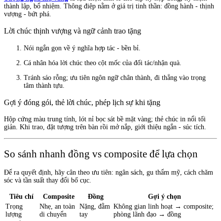
thành lập, bổ nhiệm. Thông điệp nằm ở giá trị tinh thần: đồng hành - thịnh
vượng - bứt phá.
Lời chúc thịnh vượng và ngữ cảnh trao tặng
Nói ngắn gọn về ý nghĩa hợp tác - bền bỉ.
Cá nhân hóa lời chúc theo cột mốc của đối tác/nhận quà.
Tránh sáo rỗng; ưu tiên ngôn ngữ chân thành, đi thẳng vào trọng
tâm thành tựu.
Gợi ý đóng gói, thẻ lời chúc, phép lịch sự khi tặng
Hộp cứng màu trung tính, lót nỉ bọc sát bề mặt vàng; thẻ chúc in nổi tối
giản. Khi trao, đặt tượng trên bàn rồi mở nắp, giới thiệu ngắn - súc tích.
So sánh nhanh đồng vs composite để lựa chọn
Để ra quyết định, hãy cân theo ưu tiên: ngân sách, gu thẩm mỹ, cách chăm
sóc và tần suất thay đổi bố cục.
Tiêu chí
Composite
Đồng
Gợi ý chọn
Trọng
Nhẹ, an toàn
Nặng, đằm
Không gian linh hoạt → composite;
lượng
di chuyển
tay
phòng lãnh đạo → đồng