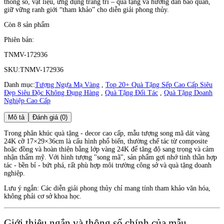
thông số, vật liệu, ứng dụng trang trí – quà tặng và hướng dẫn bảo quản,
giữ vững ranh giới “tham khảo” cho diễn giải phong thủy.
Còn 8 sản phẩm
Phiên bản:
TNMV-172936
SKU:
TNMV-172936
Danh mục:
Tượng Ngựa Mạ Vàng
,
Top 20+ Quà Tặng Sếp Cao Cấp Siêu
Đẹp Siêu Độc Không Đụng Hàng
,
Quà Tặng Đối Tác
,
Quà Tặng Doanh
Nghiệp Cao Cấp
Mô tả
Đánh giá (0)
Trong phân khúc quà tặng - decor cao cấp, mẫu tượng song mã dát vàng
24K cỡ 17×29×36cm là cấu hình phổ biến, thường chế tác từ composite
hoặc đồng và hoàn thiện bằng lớp vàng 24K để tăng độ sang trọng và cảm
nhận thẩm mỹ. Với hình tượng "song mã", sản phẩm gợi nhớ tinh thần hợp
tác - bền bỉ - bứt phá, rất phù hợp môi trường công sở và quà tặng doanh
nghiệp.
Lưu ý ngắn: Các diễn giải phong thủy chỉ mang tính tham khảo văn hóa,
không phải cơ sở khoa học.
Giới thiệu ngắn và thông số chính của mẫu