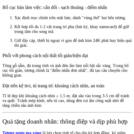
Bố cục bàn làm việc: cân đối - sạch thoáng - điểm nhấn
Xác định trục chính trên mặt bàn; dành "vùng thở" hai bên tượng.
Kết hợp tối đa 1-2 vật trang trí phụ (bút ký, khay namecard) để giữ
trọng tâm cho song mã.
Giữ dây cáp, thiết bị ngoại vi gọn để ánh kim 24K phát huy hiệu quả
thị giác.
Phối với phong cách nội thất tối giản/hiện đại
Tông gỗ sẫm, đá trung tính và ánh đèn ấm làm nổi bật sắc vàng. Trong bố
cục tối giản, tượng chính là "điểm nhấn đơn nhất", đủ tạo câu chuyện cho
không gian.
Đặt trên kệ tivi, tủ trang trí: khoảng cách nhìn, an toàn
Tỉ lệ đẹp khi khoảng cách nhìn ≥ 1,5 m; đặt sâu vào trong 3-5 cm để tránh
va quệt. Tránh mép kính; nếu tủ cao, dùng đèn rọi ấm công suất nhỏ để
tăng chiều sâu ánh kim.
Quà tặng doanh nhân: thông điệp và dịp phù hợp
Tượng ngựa mạ vàng
là lựa chọn tinh tế cho dịp ký hợp đồng, kỷ niệm