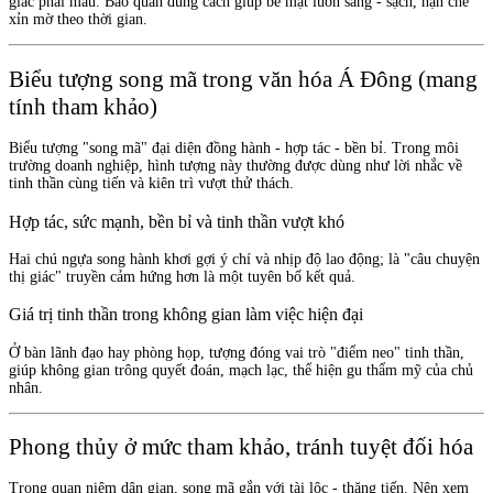
giác phai màu. Bảo quản đúng cách giúp bề mặt luôn sáng - sạch, hạn chế
xỉn mờ theo thời gian.
Biểu tượng song mã trong văn hóa Á Đông (mang
tính tham khảo)
Biểu tượng "song mã" đại diện đồng hành - hợp tác - bền bỉ. Trong môi
trường doanh nghiệp, hình tượng này thường được dùng như lời nhắc về
tinh thần cùng tiến và kiên trì vượt thử thách.
Hợp tác, sức mạnh, bền bỉ và tinh thần vượt khó
Hai chú ngựa song hành khơi gợi ý chí và nhịp độ lao động; là "câu chuyện
thị giác" truyền cảm hứng hơn là một tuyên bố kết quả.
Giá trị tinh thần trong không gian làm việc hiện đại
Ở bàn lãnh đạo hay phòng họp, tượng đóng vai trò "điểm neo" tinh thần,
giúp không gian trông quyết đoán, mạch lạc, thể hiện gu thẩm mỹ của chủ
nhân.
Phong thủy ở mức tham khảo, tránh tuyệt đối hóa
Trong quan niệm dân gian, song mã gắn với tài lộc - thăng tiến. Nên xem