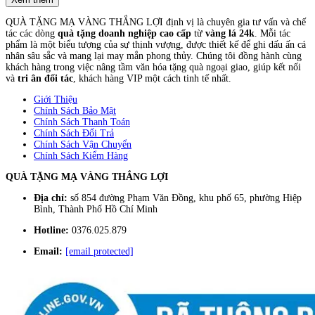
QUÀ TẶNG MẠ VÀNG THẮNG LỢI định vị là chuyên gia tư vấn và chế
tác các dòng
quà tặng doanh nghiệp cao cấp
từ
vàng lá 24k
. Mỗi tác
phẩm là một biểu tượng của sự thịnh vượng, được thiết kế để ghi dấu ấn cá
nhân sâu sắc và mang lại may mắn phong thủy. Chúng tôi đồng hành cùng
khách hàng trong việc nâng tầm văn hóa tặng quà ngoại giao, giúp kết nối
và
tri ân đối tác
, khách hàng VIP một cách tinh tế nhất.
Giới Thiệu
Chính Sách Bảo Mật
Chính Sách Thanh Toán
Chính Sách Đổi Trả
Chính Sách Vận Chuyển
Chính Sách Kiểm Hàng
QUÀ TẶNG MẠ VÀNG THẮNG LỢI
Địa chỉ:
số 854 đường Phạm Văn Đồng, khu phố 65, phường Hiệp
Bình, Thành Phố Hồ Chí Minh
Hotline:
0376.025.879
Email:
[email protected]