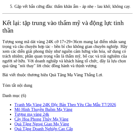
Gặp vết bẩn cứng đầu: thấm khăn ẩm - áp nhẹ - lau khô; không cạy.
Kết lại: tập trung vào thẩm mỹ và động lực tinh
thần
Tượng song mã dát vàng 24K cỡ 17×29×36cm mang lại điểm nhấn sang
trọng và câu chuyện hợp tác - bền bỉ cho không gian chuyên nghiệp. Hãy
xem các diễn giải phong thủy như nguồn cảm hứng văn hóa, sử dụng có
trách nhiệm; phần quan trọng vẫn là thẩm mỹ, bố cục và trải nghiệm của
người sở hữu. Với doanh nghiệp và khách hàng tổ chức, đây là lựa chọn
quà tặng "nói thay" lời chúc đồng hành và thịnh vượng.
Bài viết thuộc thương hiệu Quà Tặng Mạ Vàng Thắng Lợi.
Tóm tắt nội dung
Danh mục (6)
Tranh Mạ Vàng 24K Độc Bản Theo Yêu Cầu Mẫu T7/2026
Mô Hình Thuyền Buồm Mạ Vàng
Tượng mạ vàng 24k
Cây Hoa Phong Thủy Mạ Vàng
Quà Tặng Ngoại Giao Mạ Vàng
Quà Tặng Doanh Nghiệp Cao Cấp