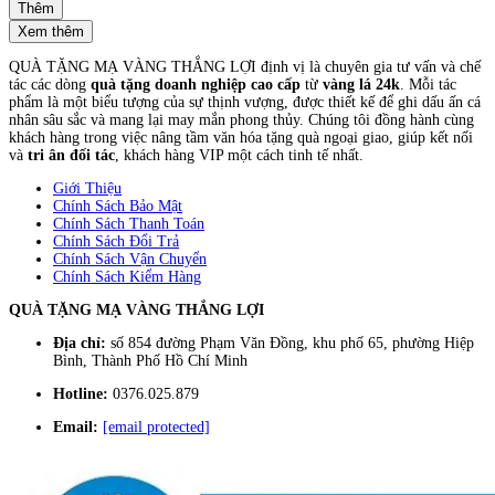
Thêm
Xem thêm
QUÀ TẶNG MẠ VÀNG THẮNG LỢI định vị là chuyên gia tư vấn và chế
tác các dòng
quà tặng doanh nghiệp cao cấp
từ
vàng lá 24k
. Mỗi tác
phẩm là một biểu tượng của sự thịnh vượng, được thiết kế để ghi dấu ấn cá
nhân sâu sắc và mang lại may mắn phong thủy. Chúng tôi đồng hành cùng
khách hàng trong việc nâng tầm văn hóa tặng quà ngoại giao, giúp kết nối
và
tri ân đối tác
, khách hàng VIP một cách tinh tế nhất.
Giới Thiệu
Chính Sách Bảo Mật
Chính Sách Thanh Toán
Chính Sách Đổi Trả
Chính Sách Vận Chuyển
Chính Sách Kiểm Hàng
QUÀ TẶNG MẠ VÀNG THẮNG LỢI
Địa chỉ:
số 854 đường Phạm Văn Đồng, khu phố 65, phường Hiệp
Bình, Thành Phố Hồ Chí Minh
Hotline:
0376.025.879
Email:
[email protected]