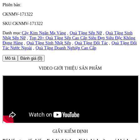
Phiên bản:
CKNMV-171322
SKU:
CKNMV-171322
Danh mục:
Cây Kim Ngân Mạ Vàng
,
Quà Tặng Sếp Nữ
,
Quà Tặng Sinh
Nhật Sếp Nữ
,
Top 20+ Quà Tặng Sếp Cao Cấp Siêu Đẹp Siêu Độc Không
Đụng Hàng
,
Quà Tặng Sinh Nhật Sếp
,
Quà Tặng Đối Tác
,
Quà Tặng Đối
Tác Nước Ngoài
,
Quà Tặng Doanh Nghiệp Cao Cấp
Mô tả
Đánh giá (0)
VIDEO GIỚI THIỆU SẢN PHẨM
GIẤY KIỂM ĐỊNH