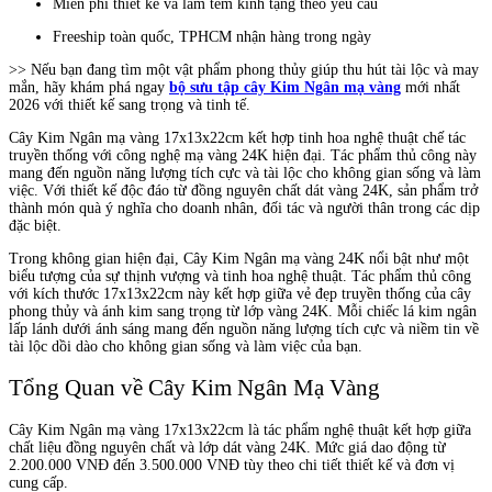
Miễn phí thiết kế và làm tem kính tặng theo yêu cầu
Freeship toàn quốc, TPHCM nhận hàng trong ngày
>> Nếu bạn đang tìm một vật phẩm phong thủy giúp thu hút tài lộc và may
mắn, hãy khám phá ngay
bộ sưu tập cây Kim Ngân mạ vàng
mới nhất
2026 với thiết kế sang trọng và tinh tế.
Cây Kim Ngân mạ vàng 17x13x22cm kết hợp tinh hoa nghệ thuật chế tác
truyền thống với công nghệ mạ vàng 24K hiện đại. Tác phẩm thủ công này
mang đến nguồn năng lượng tích cực và tài lộc cho không gian sống và làm
việc. Với thiết kế độc đáo từ đồng nguyên chất dát vàng 24K, sản phẩm trở
thành món quà ý nghĩa cho doanh nhân, đối tác và người thân trong các dịp
đặc biệt.
Trong không gian hiện đại, Cây Kim Ngân mạ vàng 24K nổi bật như một
biểu tượng của sự thịnh vượng và tinh hoa nghệ thuật. Tác phẩm thủ công
với kích thước 17x13x22cm này kết hợp giữa vẻ đẹp truyền thống của cây
phong thủy và ánh kim sang trọng từ lớp vàng 24K. Mỗi chiếc lá kim ngân
lấp lánh dưới ánh sáng mang đến nguồn năng lượng tích cực và niềm tin về
tài lộc dồi dào cho không gian sống và làm việc của bạn.
Tổng Quan về Cây Kim Ngân Mạ Vàng
Cây Kim Ngân mạ vàng 17x13x22cm là tác phẩm nghệ thuật kết hợp giữa
chất liệu đồng nguyên chất và lớp dát vàng 24K. Mức giá dao động từ
2.200.000 VNĐ đến 3.500.000 VNĐ tùy theo chi tiết thiết kế và đơn vị
cung cấp.