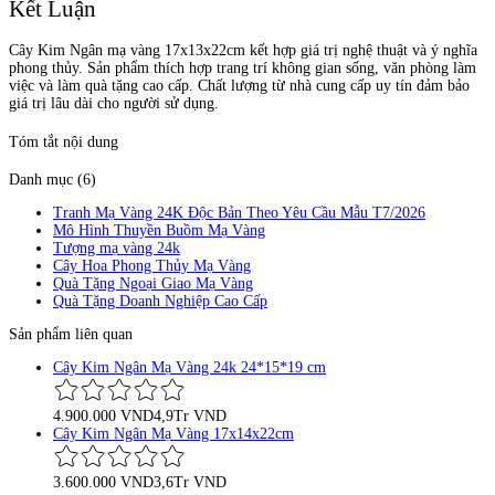
Kết Luận
Cây Kim Ngân mạ vàng 17x13x22cm kết hợp giá trị nghệ thuật và ý nghĩa
phong thủy. Sản phẩm thích hợp trang trí không gian sống, văn phòng làm
việc và làm quà tặng cao cấp. Chất lượng từ nhà cung cấp uy tín đảm bảo
giá trị lâu dài cho người sử dụng.
Tóm tắt nội dung
Danh mục (6)
Tranh Mạ Vàng 24K Độc Bản Theo Yêu Cầu Mẫu T7/2026
Mô Hình Thuyền Buồm Mạ Vàng
Tượng mạ vàng 24k
Cây Hoa Phong Thủy Mạ Vàng
Quà Tặng Ngoại Giao Mạ Vàng
Quà Tặng Doanh Nghiệp Cao Cấp
Sản phẩm liên quan
Cây Kim Ngân Mạ Vàng 24k 24*15*19 cm
4.900.000 VND
4,9Tr VND
Cây Kim Ngân Mạ Vàng 17x14x22cm
3.600.000 VND
3,6Tr VND