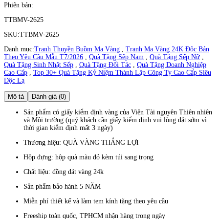
Phiên bản:
TTBMV-2625
SKU:
TTBMV-2625
Danh mục:
Tranh Thuyền Buồm Mạ Vàng
,
Tranh Mạ Vàng 24K Độc Bản
Theo Yêu Cầu Mẫu T7/2026
,
Quà Tặng Sếp Nam
,
Quà Tặng Sếp Nữ
,
Quà Tặng Sinh Nhật Sếp
,
Quà Tặng Đối Tác
,
Quà Tặng Doanh Nghiệp
Cao Cấp
,
Top 30+ Quà Tặng Kỷ Niệm Thành Lập Công Ty Cao Cấp Siêu
Độc Lạ
Mô tả
Đánh giá (0)
Sản phẩm có giấy kiểm định vàng của Viện Tài nguyên Thiên nhiên
và Môi trường (quý khách cần giấy kiểm định vui lòng đặt sớm vì
thời gian kiểm định mất 3 ngày)
Thương hiệu: QUÀ VÀNG THẮNG LỢI
Hộp đựng: hộp quà màu đỏ kèm túi sang trọng
Chất liệu: đồng dát vàng 24k
Sản phẩm bảo hành 5 NĂM
Miễn phí thiết kế và làm tem kính tặng theo yêu cầu
Freeship toàn quốc, TPHCM nhận hàng trong ngày