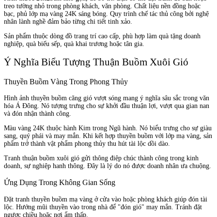
treo tường nhỏ trong phòng khách, văn phòng. Chất liệu nền đồng hoặc
bạc, phủ lớp mạ vàng 24K sáng bóng. Quy trình chế tác thủ công bởi nghệ
nhân lành nghề đảm bảo từng chi tiết tinh xảo.
Sản phẩm thuộc dòng đồ trang trí cao cấp, phù hợp làm quà tặng doanh
nghiệp, quà biếu sếp, quà khai trương hoặc tân gia.
Ý Nghĩa Biểu Tượng Thuận Buồm Xuôi Gió
Thuyền Buồm Vàng Trong Phong Thủy
Hình ảnh thuyền buồm căng gió vượt sóng mang ý nghĩa sâu sắc trong văn
hóa Á Đông. Nó tượng trưng cho sự khởi đầu thuận lợi, vượt qua gian nan
và đón nhận thành công.
Màu vàng 24K thuộc hành Kim trong Ngũ hành. Nó biểu trưng cho sự giàu
sang, quý phái và may mắn. Khi kết hợp thuyền buồm với lớp mạ vàng, sản
phẩm trở thành vật phẩm phong thủy thu hút tài lộc dồi dào.
Tranh thuận buồm xuôi gió gửi thông điệp chúc thành công trong kinh
doanh, sự nghiệp hanh thông. Đây là lý do nó được doanh nhân ưa chuộng.
Ứng Dụng Trong Không Gian Sống
Đặt tranh thuyền buồm mạ vàng ở cửa vào hoặc phòng khách giúp đón tài
lộc. Hướng mũi thuyền vào trong nhà để "đón gió" may mắn. Tránh đặt
ngược chiều hoặc nơi ẩm thấp.