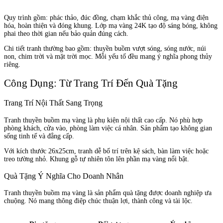
Quy trình gồm: phác thảo, đúc đồng, chạm khắc thủ công, mạ vàng điện
hóa, hoàn thiện và đóng khung. Lớp mạ vàng 24K tạo độ sáng bóng, không
phai theo thời gian nếu bảo quản đúng cách.
Chi tiết tranh thường bao gồm: thuyền buồm vượt sóng, sóng nước, núi
non, chim trời và mặt trời mọc. Mỗi yếu tố đều mang ý nghĩa phong thủy
riêng.
Công Dụng: Từ Trang Trí Đến Quà Tặng
Trang Trí Nội Thất Sang Trọng
Tranh thuyền buồm mạ vàng là phụ kiện nội thất cao cấp. Nó phù hợp
phòng khách, cửa vào, phòng làm việc cá nhân. Sản phẩm tạo không gian
sống tinh tế và đẳng cấp.
Với kích thước 26x25cm, tranh dễ bố trí trên kệ sách, bàn làm việc hoặc
treo tường nhỏ. Khung gỗ tự nhiên tôn lên phần mạ vàng nổi bật.
Quà Tặng Ý Nghĩa Cho Doanh Nhân
Tranh thuyền buồm mạ vàng là sản phẩm quà tặng được doanh nghiệp ưa
chuộng. Nó mang thông điệp chúc thuận lợi, thành công và tài lộc.