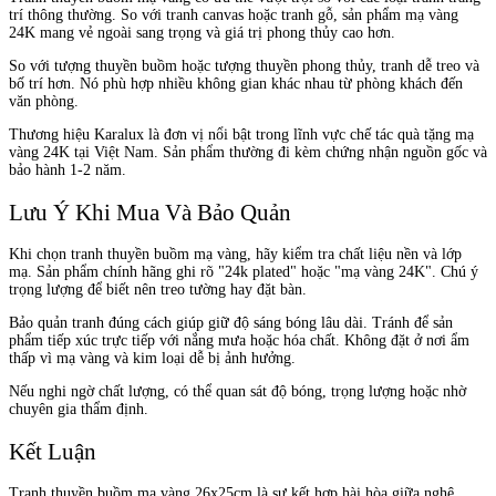
trí thông thường. So với tranh canvas hoặc tranh gỗ, sản phẩm mạ vàng
24K mang vẻ ngoài sang trọng và giá trị phong thủy cao hơn.
So với tượng thuyền buồm hoặc tượng thuyền phong thủy, tranh dễ treo và
bố trí hơn. Nó phù hợp nhiều không gian khác nhau từ phòng khách đến
văn phòng.
Thương hiệu Karalux là đơn vị nổi bật trong lĩnh vực chế tác quà tặng mạ
vàng 24K tại Việt Nam. Sản phẩm thường đi kèm chứng nhận nguồn gốc và
bảo hành 1-2 năm.
Lưu Ý Khi Mua Và Bảo Quản
Khi chọn tranh thuyền buồm mạ vàng, hãy kiểm tra chất liệu nền và lớp
mạ. Sản phẩm chính hãng ghi rõ "24k plated" hoặc "mạ vàng 24K". Chú ý
trọng lượng để biết nên treo tường hay đặt bàn.
Bảo quản tranh đúng cách giúp giữ độ sáng bóng lâu dài. Tránh để sản
phẩm tiếp xúc trực tiếp với nắng mưa hoặc hóa chất. Không đặt ở nơi ẩm
thấp vì mạ vàng và kim loại dễ bị ảnh hưởng.
Nếu nghi ngờ chất lượng, có thể quan sát độ bóng, trọng lượng hoặc nhờ
chuyên gia thẩm định.
Kết Luận
Tranh thuyền buồm mạ vàng 26x25cm là sự kết hợp hài hòa giữa nghệ