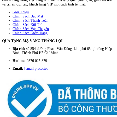
khách hàng trong việc nâng tầm văn hóa tặng quà ngoại giao, giúp kết nối
và
tri ân đối tác
, khách hàng VIP một cách tinh tế nhất.
Giới Thiệu
Chính Sách Bảo Mật
Chính Sách Thanh Toán
Chính Sách Đổi Trả
Chính Sách Vận Chuyển
Chính Sách Kiểm Hàng
QUÀ TẶNG MẠ VÀNG THẮNG LỢI
Địa chỉ:
số 854 đường Phạm Văn Đồng, khu phố 65, phường Hiệp
Bình, Thành Phố Hồ Chí Minh
Hotline:
0376.025.879
Email:
[email protected]