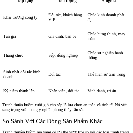
Dịp tặng
Đối tượng
Ý nghĩa
Đối tác, khách hàng
Chúc kinh doanh phát
Khai trương công ty
VIP
đạt
Chúc hưng thịnh, may
Tân gia
Gia đình, bạn bè
mắn
Chúc sự nghiệp hanh
Thăng chức
Sếp, đồng nghiệp
thông
Sinh nhật đối tác kinh
Đối tác
Thể hiện sự trân trọng
doanh
Kỷ niệm thành lập
Nhân viên, đối tác
Vinh danh, tri ân
Tranh thuận buồm xuôi gió cho sếp là lựa chọn an toàn và tinh tế. Nó vừa
sang trọng vừa mang ý nghĩa phong thủy sâu sắc.
So Sánh Với Các Dòng Sản Phẩm Khác
Tranh thuyền buồm mạ vàng có ưu thế vượt trội so với các loại tranh trang