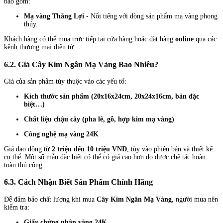
bao gồm:
Mạ vàng Thắng Lợi
- Nổi tiếng với dòng sản phẩm mạ vàng phong
thủy.
Khách hàng có thể mua trực tiếp tại cửa hàng hoặc đặt hàng
online
qua các
kênh thương mại điện tử.
6.2. Giá Cây Kim Ngân Mạ Vàng Bao Nhiêu?
Giá của sản phẩm tùy thuộc vào các yếu tố:
Kích thước sản phẩm (20x16x24cm, 20x24x16cm, bản đặc
biệt…)
Chất liệu chậu cây (pha lê, gỗ, hợp kim mạ vàng)
Công nghệ mạ vàng 24K
Giá dao động từ
2 triệu đến 10 triệu VNĐ
, tùy vào phiên bản và thiết kế
cụ thể. Một số mẫu đặc biệt có thể có giá cao hơn do được chế tác hoàn
toàn thủ công.
6.3. Cách Nhận Biết Sản Phẩm Chính Hãng
Để đảm bảo chất lượng khi mua
Cây Kim Ngân Mạ Vàng
, người mua nên
kiểm tra:
Giấy chứng nhận vàng 24K