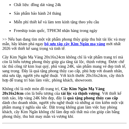
Chất liệu: đồng dát vàng 24k
Sản phẩm bảo hành 24 tháng
Miễn phí thiết kế và làm tem kính tặng theo yêu cầu
Freeship toàn quốc, TPHCM nhận hàng trong ngày
>> Nếu bạn đang tìm một vật phẩm phong thủy giúp thu hút tài lộc và may
mắn, hãy khám phá ngay
bộ sưu tập cây Kim Ngân mạ vàng
mới nhất
2026 với thiết kế sang trọng và tinh tế.
Cây Kim Ngân Mạ Vàng 20x16x24cm không chỉ là vật phẩm trang trí mà
còn là biểu tượng phong thủy giúp gia tăng tài lộc, thịnh vượng. Được chế
tác thủ công từ kim loại quý, phủ vàng 24K, sản phẩm mang vẻ đẹp tinh tế,
sang trọng. Đây là quà tặng phong thủy cao cấp, phù hợp với doanh nhân,
nhà sưu tập, người yêu nghệ thuật. Với kích thước 20x16x24cm, cây thích
hợp để trang trí bàn làm việc, phòng khách, showroom.
Không chỉ là một món đồ trang trí,
Cây Kim Ngân Mạ Vàng
20x16x24cm
còn là biểu tượng của
tài lộc và thịnh vượng
. Với thiết kế
tinh xảo, lớp vàng 24K bền đẹp, đây là
quà tặng phong thủy cao cấp
dành cho doanh nhân, người yêu nghệ thuật và những ai tìm kiếm một vật
phẩm mang ý nghĩa sâu sắc. Đặt trong không gian làm việc hay phòng
khách, cây Kim Ngân không chỉ làm đẹp nội thất mà còn giúp cân bằng
phong thủy, thu hút may mắn và vượng khí.