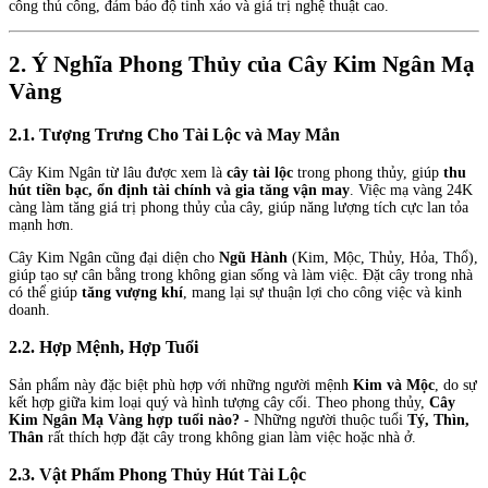
công thủ công, đảm bảo độ tinh xảo và giá trị nghệ thuật cao.
2. Ý Nghĩa Phong Thủy của Cây Kim Ngân Mạ
Vàng
2.1. Tượng Trưng Cho Tài Lộc và May Mắn
Cây Kim Ngân từ lâu được xem là
cây tài lộc
trong phong thủy, giúp
thu
hút tiền bạc, ổn định tài chính và gia tăng vận may
. Việc mạ vàng 24K
càng làm tăng giá trị phong thủy của cây, giúp năng lượng tích cực lan tỏa
mạnh hơn.
Cây Kim Ngân cũng đại diện cho
Ngũ Hành
(Kim, Mộc, Thủy, Hỏa, Thổ),
giúp tạo sự cân bằng trong không gian sống và làm việc. Đặt cây trong nhà
có thể giúp
tăng vượng khí
, mang lại sự thuận lợi cho công việc và kinh
doanh.
2.2. Hợp Mệnh, Hợp Tuổi
Sản phẩm này đặc biệt phù hợp với những người mệnh
Kim và Mộc
, do sự
kết hợp giữa kim loại quý và hình tượng cây cối. Theo phong thủy,
Cây
Kim Ngân Mạ Vàng hợp tuổi nào?
- Những người thuộc tuổi
Tý, Thìn,
Thân
rất thích hợp đặt cây trong không gian làm việc hoặc nhà ở.
2.3. Vật Phẩm Phong Thủy Hút Tài Lộc