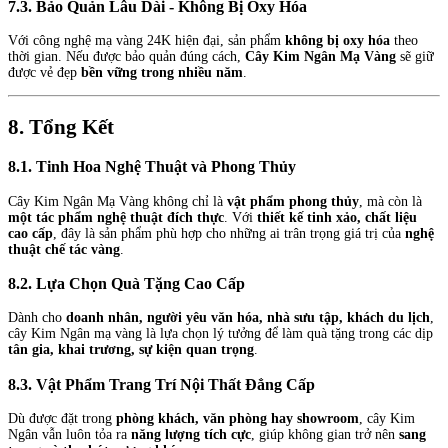
7.3. Bảo Quản Lâu Dài - Không Bị Oxy Hóa
Với công nghệ mạ vàng 24K hiện đại, sản phẩm
không bị oxy hóa
theo
thời gian. Nếu được bảo quản đúng cách,
Cây Kim Ngân Mạ Vàng
sẽ giữ
được vẻ đẹp
bền vững trong nhiều năm
.
8. Tổng Kết
8.1. Tinh Hoa Nghệ Thuật và Phong Thủy
Cây Kim Ngân Mạ Vàng không chỉ là
vật phẩm phong thủy
, mà còn là
một tác phẩm nghệ thuật đích thực
. Với
thiết kế tinh xảo, chất liệu
cao cấp
, đây là sản phẩm phù hợp cho những ai trân trọng giá trị của
nghệ
thuật chế tác vàng
.
8.2. Lựa Chọn Quà Tặng Cao Cấp
Dành cho
doanh nhân, người yêu văn hóa, nhà sưu tập, khách du lịch
,
cây Kim Ngân mạ vàng là lựa chọn lý tưởng để làm quà tặng trong các dịp
tân gia, khai trương, sự kiện quan trọng
.
8.3. Vật Phẩm Trang Trí Nội Thất Đẳng Cấp
Dù được đặt trong
phòng khách, văn phòng hay showroom
, cây Kim
Ngân vẫn luôn tỏa ra
năng lượng tích cực
, giúp không gian trở nên
sang