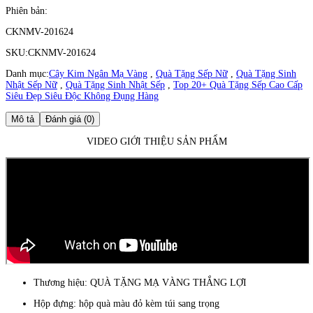
Phiên bản:
CKNMV-201624
SKU:
CKNMV-201624
Danh mục:
Cây Kim Ngân Mạ Vàng
,
Quà Tặng Sếp Nữ
,
Quà Tặng Sinh
Nhật Sếp Nữ
,
Quà Tặng Sinh Nhật Sếp
,
Top 20+ Quà Tặng Sếp Cao Cấp
Siêu Đẹp Siêu Độc Không Đụng Hàng
Mô tả
Đánh giá (0)
VIDEO GIỚI THIỆU SẢN PHẨM
Thương hiệu: QUÀ TẶNG MẠ VÀNG THẮNG LỢI
Hộp đựng: hộp quà màu đỏ kèm túi sang trọng