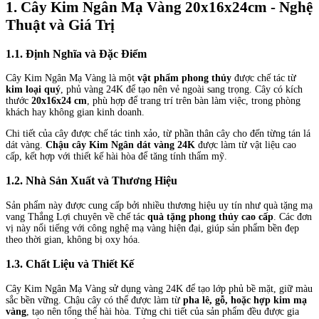
1. Cây Kim Ngân Mạ Vàng 20x16x24cm - Nghệ
Thuật và Giá Trị
1.1. Định Nghĩa và Đặc Điểm
Cây Kim Ngân Mạ Vàng là một
vật phẩm phong thủy
được chế tác từ
kim loại quý
, phủ vàng 24K để tạo nên vẻ ngoài sang trọng. Cây có kích
thước
20x16x24 cm
, phù hợp để trang trí trên bàn làm việc, trong phòng
khách hay không gian kinh doanh.
Chi tiết của cây được chế tác tinh xảo, từ phần thân cây cho đến từng tán lá
dát vàng.
Chậu cây Kim Ngân dát vàng 24K
được làm từ vật liệu cao
cấp, kết hợp với thiết kế hài hòa để tăng tính thẩm mỹ.
1.2. Nhà Sản Xuất và Thương Hiệu
Sản phẩm này được cung cấp bởi nhiều thương hiệu uy tín như quà tặng mạ
vang Thắng Lợi chuyên về chế tác
quà tặng phong thủy cao cấp
. Các đơn
vị này nổi tiếng với công nghệ mạ vàng hiện đại, giúp sản phẩm bền đẹp
theo thời gian, không bị oxy hóa.
1.3. Chất Liệu và Thiết Kế
Cây Kim Ngân Mạ Vàng sử dụng vàng 24K để tạo lớp phủ bề mặt, giữ màu
sắc bền vững. Chậu cây có thể được làm từ
pha lê, gỗ, hoặc hợp kim mạ
vàng
, tạo nên tổng thể hài hòa. Từng chi tiết của sản phẩm đều được gia