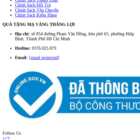
Chính Sách Thanh Toán
Chính Sách Đổi Trả
Chính Sách Vận Chuyển
Chính Sách Kiểm Hàng
QUÀ TẶNG MẠ VÀNG THẮNG LỢI
Địa chỉ:
số 854 đường Phạm Văn Đồng, khu phố 65, phường Hiệp
Bình, Thành Phố Hồ Chí Minh
Hotline:
0376.025.879
Email:
[email protected]
Follow Us