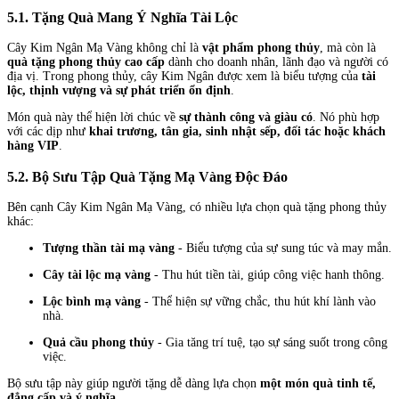
5.1. Tặng Quà Mang Ý Nghĩa Tài Lộc
Cây Kim Ngân Mạ Vàng không chỉ là
vật phẩm phong thủy
, mà còn là
quà tặng phong thủy cao cấp
dành cho doanh nhân, lãnh đạo và người có
địa vị. Trong phong thủy, cây Kim Ngân được xem là biểu tượng của
tài
lộc, thịnh vượng và sự phát triển ổn định
.
Món quà này thể hiện lời chúc về
sự thành công và giàu có
. Nó phù hợp
với các dịp như
khai trương, tân gia, sinh nhật sếp, đối tác hoặc khách
hàng VIP
.
5.2. Bộ Sưu Tập Quà Tặng Mạ Vàng Độc Đáo
Bên cạnh Cây Kim Ngân Mạ Vàng, có nhiều lựa chọn quà tặng phong thủy
khác:
Tượng thần tài mạ vàng
- Biểu tượng của sự sung túc và may mắn.
Cây tài lộc mạ vàng
- Thu hút tiền tài, giúp công việc hanh thông.
Lộc bình mạ vàng
- Thể hiện sự vững chắc, thu hút khí lành vào
nhà.
Quả cầu phong thủy
- Gia tăng trí tuệ, tạo sự sáng suốt trong công
việc.
Bộ sưu tập này giúp người tặng dễ dàng lựa chọn
một món quà tinh tế,
đẳng cấp và ý nghĩa
.