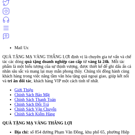
Mail Us:
QUÀ TẶNG MẠ VÀNG THẮNG LỢI định vị là chuyên gia tư vấn và chế
tác các dòng
quà tặng doanh nghiệp cao cấp
từ
vàng lá 24k
. Mỗi tác
phẩm là một biểu tượng của sự thịnh vượng, được thiết kế để ghi dấu ấn cá
nhân sâu sắc và mang lại may mắn phong thủy. Chúng tôi đồng hành cùng
khách hàng trong việc nâng tầm văn hóa tặng quà ngoại giao, giúp kết nối
và
tri ân đối tác
, khách hàng VIP một cách tinh tế nhất.
Giới Thiệu
Chính Sách Bảo Mật
Chính Sách Thanh Toán
Chính Sách Đổi Trả
Chính Sách Vận Chuyển
Chính Sách Kiểm Hàng
QUÀ TẶNG MẠ VÀNG THẮNG LỢI
Địa chỉ:
số 854 đường Phạm Văn Đồng, khu phố 65, phường Hiệp