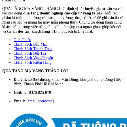
Chưa cập nhật ...
QUÀ TẶNG MẠ VÀNG THẮNG LỢI định vị là chuyên gia tư vấn và chế
tác các dòng
quà tặng doanh nghiệp cao cấp
từ
vàng lá 24k
. Mỗi tác
phẩm là một biểu tượng của sự thịnh vượng, được thiết kế để ghi dấu ấn cá
nhân sâu sắc và mang lại may mắn phong thủy. Chúng tôi đồng hành cùng
khách hàng trong việc nâng tầm văn hóa tặng quà ngoại giao, giúp kết nối
và
tri ân đối tác
, khách hàng VIP một cách tinh tế nhất.
Giới Thiệu
Chính Sách Bảo Mật
Chính Sách Thanh Toán
Chính Sách Đổi Trả
Chính Sách Vận Chuyển
Chính Sách Kiểm Hàng
QUÀ TẶNG MẠ VÀNG THẮNG LỢI
Địa chỉ:
số 854 đường Phạm Văn Đồng, khu phố 65, phường Hiệp
Bình, Thành Phố Hồ Chí Minh
Hotline:
0376.025.879
Email:
[email protected]