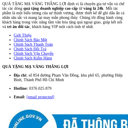
QUÀ TẶNG MẠ VÀNG THẮNG LỢI định vị là chuyên gia tư vấn và chế
tác các dòng
quà tặng doanh nghiệp cao cấp
từ
vàng lá 24k
. Mỗi tác
phẩm là một biểu tượng của sự thịnh vượng, được thiết kế để ghi dấu ấn cá
nhân sâu sắc và mang lại may mắn phong thủy. Chúng tôi đồng hành cùng
khách hàng trong việc nâng tầm văn hóa tặng quà ngoại giao, giúp kết nối
và
tri ân đối tác
, khách hàng VIP một cách tinh tế nhất.
Giới Thiệu
Chính Sách Bảo Mật
Chính Sách Thanh Toán
Chính Sách Đổi Trả
Chính Sách Vận Chuyển
Chính Sách Kiểm Hàng
QUÀ TẶNG MẠ VÀNG THẮNG LỢI
Địa chỉ:
số 854 đường Phạm Văn Đồng, khu phố 65, phường Hiệp
Bình, Thành Phố Hồ Chí Minh
Hotline:
0376.025.879
Email:
[email protected]