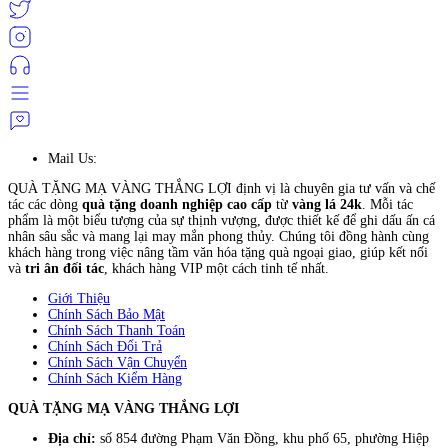
Mail Us:
QUÀ TẶNG MẠ VÀNG THẮNG LỢI định vị là chuyên gia tư vấn và chế
tác các dòng
quà tặng doanh nghiệp cao cấp
từ
vàng lá 24k
. Mỗi tác
phẩm là một biểu tượng của sự thịnh vượng, được thiết kế để ghi dấu ấn cá
nhân sâu sắc và mang lại may mắn phong thủy. Chúng tôi đồng hành cùng
khách hàng trong việc nâng tầm văn hóa tặng quà ngoại giao, giúp kết nối
và
tri ân đối tác
, khách hàng VIP một cách tinh tế nhất.
Giới Thiệu
Chính Sách Bảo Mật
Chính Sách Thanh Toán
Chính Sách Đổi Trả
Chính Sách Vận Chuyển
Chính Sách Kiểm Hàng
QUÀ TẶNG MẠ VÀNG THẮNG LỢI
Địa chỉ:
số 854 đường Phạm Văn Đồng, khu phố 65, phường Hiệp