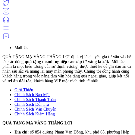
Mail Us:
QUÀ TẶNG MẠ VÀNG THẮNG LỢI định vị là chuyên gia tư vấn và chế
tác các dòng
quà tặng doanh nghiệp cao cấp
từ
vàng lá 24k
. Mỗi tác
phẩm là một biểu tượng của sự thịnh vượng, được thiết kế để ghi dấu ấn cá
nhân sâu sắc và mang lại may mắn phong thủy. Chúng tôi đồng hành cùng
khách hàng trong việc nâng tầm văn hóa tặng quà ngoại giao, giúp kết nối
và
tri ân đối tác
, khách hàng VIP một cách tinh tế nhất.
Giới Thiệu
Chính Sách Bảo Mật
Chính Sách Thanh Toán
Chính Sách Đổi Trả
Chính Sách Vận Chuyển
Chính Sách Kiểm Hàng
QUÀ TẶNG MẠ VÀNG THẮNG LỢI
Địa chỉ:
số 854 đường Phạm Văn Đồng, khu phố 65, phường Hiệp