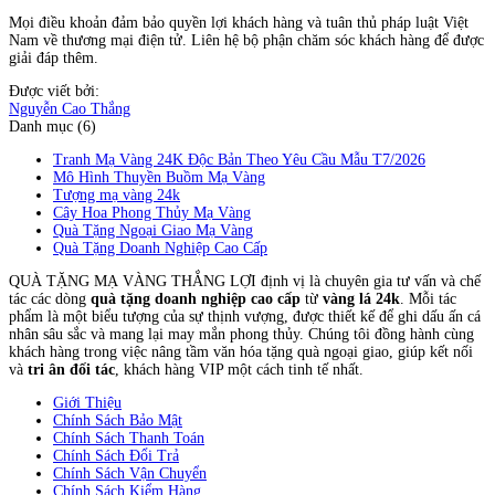
Mọi điều khoản đảm bảo quyền lợi khách hàng và tuân thủ pháp luật Việt
Nam về thương mại điện tử. Liên hệ bộ phận chăm sóc khách hàng để được
giải đáp thêm.
Được viết bởi:
Nguyễn Cao Thắng
Danh mục (6)
Tranh Mạ Vàng 24K Độc Bản Theo Yêu Cầu Mẫu T7/2026
Mô Hình Thuyền Buồm Mạ Vàng
Tượng mạ vàng 24k
Cây Hoa Phong Thủy Mạ Vàng
Quà Tặng Ngoại Giao Mạ Vàng
Quà Tặng Doanh Nghiệp Cao Cấp
QUÀ TẶNG MẠ VÀNG THẮNG LỢI định vị là chuyên gia tư vấn và chế
tác các dòng
quà tặng doanh nghiệp cao cấp
từ
vàng lá 24k
. Mỗi tác
phẩm là một biểu tượng của sự thịnh vượng, được thiết kế để ghi dấu ấn cá
nhân sâu sắc và mang lại may mắn phong thủy. Chúng tôi đồng hành cùng
khách hàng trong việc nâng tầm văn hóa tặng quà ngoại giao, giúp kết nối
và
tri ân đối tác
, khách hàng VIP một cách tinh tế nhất.
Giới Thiệu
Chính Sách Bảo Mật
Chính Sách Thanh Toán
Chính Sách Đổi Trả
Chính Sách Vận Chuyển
Chính Sách Kiểm Hàng