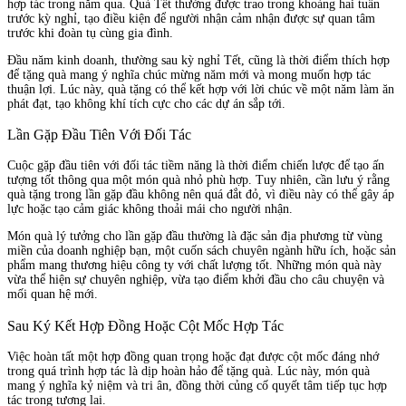
hợp tác trong năm qua. Quà Tết thường được trao trong khoảng hai tuần
trước kỳ nghỉ, tạo điều kiện để người nhận cảm nhận được sự quan tâm
trước khi đoàn tụ cùng gia đình.
Đầu năm kinh doanh, thường sau kỳ nghỉ Tết, cũng là thời điểm thích hợp
để tặng quà mang ý nghĩa chúc mừng năm mới và mong muốn hợp tác
thuận lợi. Lúc này, quà tặng có thể kết hợp với lời chúc về một năm làm ăn
phát đạt, tạo không khí tích cực cho các dự án sắp tới.
Lần Gặp Đầu Tiên Với Đối Tác
Cuộc gặp đầu tiên với đối tác tiềm năng là thời điểm chiến lược để tạo ấn
tượng tốt thông qua một món quà nhỏ phù hợp. Tuy nhiên, cần lưu ý rằng
quà tặng trong lần gặp đầu không nên quá đắt đỏ, vì điều này có thể gây áp
lực hoặc tạo cảm giác không thoải mái cho người nhận.
Món quà lý tưởng cho lần gặp đầu thường là đặc sản địa phương từ vùng
miền của doanh nghiệp bạn, một cuốn sách chuyên ngành hữu ích, hoặc sản
phẩm mang thương hiệu công ty với chất lượng tốt. Những món quà này
vừa thể hiện sự chuyên nghiệp, vừa tạo điểm khởi đầu cho câu chuyện và
mối quan hệ mới.
Sau Ký Kết Hợp Đồng Hoặc Cột Mốc Hợp Tác
Việc hoàn tất một hợp đồng quan trọng hoặc đạt được cột mốc đáng nhớ
trong quá trình hợp tác là dịp hoàn hảo để tặng quà. Lúc này, món quà
mang ý nghĩa kỷ niệm và tri ân, đồng thời củng cố quyết tâm tiếp tục hợp
tác trong tương lai.