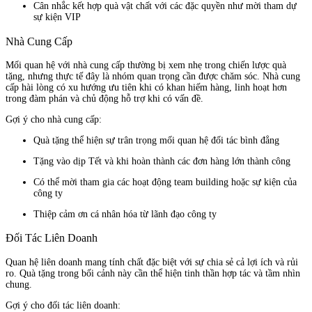
Cân nhắc kết hợp quà vật chất với các đặc quyền như mời tham dự
sự kiện VIP
Nhà Cung Cấp
Mối quan hệ với nhà cung cấp thường bị xem nhẹ trong chiến lược quà
tặng, nhưng thực tế đây là nhóm quan trọng cần được chăm sóc. Nhà cung
cấp hài lòng có xu hướng ưu tiên khi có khan hiếm hàng, linh hoạt hơn
trong đàm phán và chủ động hỗ trợ khi có vấn đề.
Gợi ý cho nhà cung cấp:
Quà tặng thể hiện sự trân trọng mối quan hệ đối tác bình đẳng
Tặng vào dịp Tết và khi hoàn thành các đơn hàng lớn thành công
Có thể mời tham gia các hoạt động team building hoặc sự kiện của
công ty
Thiệp cảm ơn cá nhân hóa từ lãnh đạo công ty
Đối Tác Liên Doanh
Quan hệ liên doanh mang tính chất đặc biệt với sự chia sẻ cả lợi ích và rủi
ro. Quà tặng trong bối cảnh này cần thể hiện tinh thần hợp tác và tầm nhìn
chung.
Gợi ý cho đối tác liên doanh: