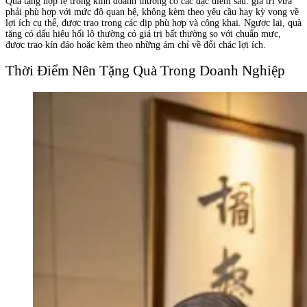
Quà tặng hợp lệ trong kinh doanh thường có các đặc điểm sau: giá trị vừa
phải phù hợp với mức độ quan hệ, không kèm theo yêu cầu hay kỳ vọng về
lợi ích cụ thể, được trao trong các dịp phù hợp và công khai. Ngược lại, quà
tặng có dấu hiệu hối lộ thường có giá trị bất thường so với chuẩn mực,
được trao kín đáo hoặc kèm theo những ám chỉ về đổi chác lợi ích.
Thời Điểm Nên Tặng Quà Trong Doanh Nghiệp