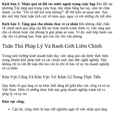
Kịch bản 2: Nhận quà từ đối tác nước ngoài trong cuộc họp
Khi đối tác
phương Tây tặng quà trong cuộc họp, hãy nhận bằng hai tay, cảm ơn chân
thành, và hỏi "Tôi có thể mở xem không?" để thể hiện sự quan tâm. Sau
khi mở, hãy bình luận tích cực về món quà, ngay cả với những chi tiết nhỏ.
Kịch bản 3: Tặng quà cho nhóm thay vì cá nhân
Khi không chắc chắn
về chính sách quà tặng của đối tác hoặc muốn tránh thiên vị, việc tặng quà
cho cả nhóm hoặc văn phòng là giải pháp an toàn. Ví dụ: một hộp bánh cao
cấp cho cả phòng ban, hoặc giỏ trái cây cho văn phòng.
Tuân Thủ Pháp Lý Và Ranh Giới Liêm Chính
Trong môi trường kinh doanh hiện đại, việc tặng quà cần được thực hiện
trong khuôn khổ pháp luật và các chuẩn mực đạo đức nghề nghiệp. Đây
không chỉ là vấn đề tuân thủ mà còn là yếu tố bảo vệ uy tín doanh nghiệp
và cá nhân.
Khu Vực Công Và Khu Vực Tư: Khác Gì Trong Thực Tiễn
Quy định về quà tặng có sự khác biệt đáng kể giữa khu vực công và tư tại
Việt Nam. Hiểu rõ những khác biệt này giúp doanh nghiệp tránh rủi ro
pháp lý và uy tín.
Khu vực công:
Cán bộ, công chức bị hạn chế nghiêm ngặt về việc nhận quà tặng