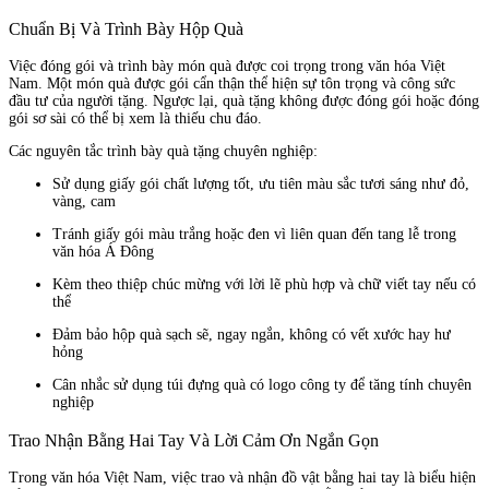
Chuẩn Bị Và Trình Bày Hộp Quà
Việc đóng gói và trình bày món quà được coi trọng trong văn hóa Việt
Nam. Một món quà được gói cẩn thận thể hiện sự tôn trọng và công sức
đầu tư của người tặng. Ngược lại, quà tặng không được đóng gói hoặc đóng
gói sơ sài có thể bị xem là thiếu chu đáo.
Các nguyên tắc trình bày quà tặng chuyên nghiệp:
Sử dụng giấy gói chất lượng tốt, ưu tiên màu sắc tươi sáng như đỏ,
vàng, cam
Tránh giấy gói màu trắng hoặc đen vì liên quan đến tang lễ trong
văn hóa Á Đông
Kèm theo thiệp chúc mừng với lời lẽ phù hợp và chữ viết tay nếu có
thể
Đảm bảo hộp quà sạch sẽ, ngay ngắn, không có vết xước hay hư
hỏng
Cân nhắc sử dụng túi đựng quà có logo công ty để tăng tính chuyên
nghiệp
Trao Nhận Bằng Hai Tay Và Lời Cảm Ơn Ngắn Gọn
Trong văn hóa Việt Nam, việc trao và nhận đồ vật bằng hai tay là biểu hiện