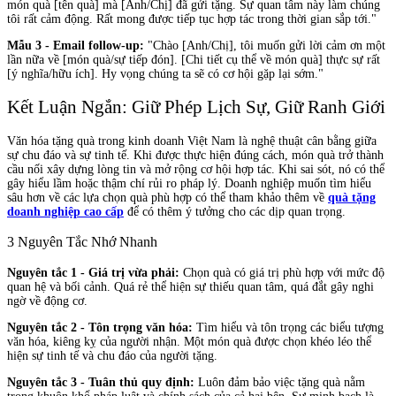
món quà [tên quà] mà [Anh/Chị] đã gửi tặng. Sự quan tâm này làm chúng
tôi rất cảm động. Rất mong được tiếp tục hợp tác trong thời gian sắp tới."
Mẫu 3 - Email follow-up:
"Chào [Anh/Chị], tôi muốn gửi lời cảm ơn một
lần nữa về [món quà/sự tiếp đón]. [Chi tiết cụ thể về món quà] thực sự rất
[ý nghĩa/hữu ích]. Hy vọng chúng ta sẽ có cơ hội gặp lại sớm."
Kết Luận Ngắn: Giữ Phép Lịch Sự, Giữ Ranh Giới
Văn hóa tặng quà trong kinh doanh Việt Nam là nghệ thuật cân bằng giữa
sự chu đáo và sự tinh tế. Khi được thực hiện đúng cách, món quà trở thành
cầu nối xây dựng lòng tin và mở rộng cơ hội hợp tác. Khi sai sót, nó có thể
gây hiểu lầm hoặc thậm chí rủi ro pháp lý. Doanh nghiệp muốn tìm hiểu
sâu hơn về các lựa chọn quà phù hợp có thể tham khảo thêm về
quà tặng
doanh nghiệp cao cấp
để có thêm ý tưởng cho các dịp quan trọng.
3 Nguyên Tắc Nhớ Nhanh
Nguyên tắc 1 - Giá trị vừa phải:
Chọn quà có giá trị phù hợp với mức độ
quan hệ và bối cảnh. Quá rẻ thể hiện sự thiếu quan tâm, quá đắt gây nghi
ngờ về động cơ.
Nguyên tắc 2 - Tôn trọng văn hóa:
Tìm hiểu và tôn trọng các biểu tượng
văn hóa, kiêng kỵ của người nhận. Một món quà được chọn khéo léo thể
hiện sự tinh tế và chu đáo của người tặng.
Nguyên tắc 3 - Tuân thủ quy định:
Luôn đảm bảo việc tặng quà nằm