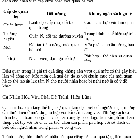
dành cho nhân viên cấp dưới hoặc mối quan hệ mới.
Cấp độ quan
Đối tượng
Khung ngân sách gợi ý
hệ
Lãnh đạo cấp cao, đối tác
Cao - phù hợp với tầm quan
Chiến lược
quan trọng
hệ
Thường
Trung bình - thể hiện sự trân
Quản lý, đối tác thường xuyên
xuyên
trọng
Đối tác tiềm năng, mối quan
Vừa phải - tạo ấn tượng ban
Mới
hệ mới
đầu
Phù hợp - thể hiện sự quan
Hỗ trợ
Nhân viên, đội ngũ hỗ trợ
tâm
Điều quan trọng là giá trị quà tặng không nên vượt quá mức có thể gây hiểu
lầm về động cơ. Một món quà quá đắt đỏ so với chuẩn mực của mối quan
hệ có thể tạo áp lực tâm lý cho người nhận hoặc bị nghi ngờ là có ý đồ
khác.
Cá Nhân Hóa Vừa Phải Để Tránh Hiểu Lầm
Cá nhân hóa quà tặng thể hiện sự quan tâm đặc biệt đến người nhận, nhưng
cần thực hiện ở mức độ phù hợp với bối cảnh công việc. Những cách cá
nhân hóa an toàn bao gồm: khắc tên công ty hoặc logo trên sản phẩm, kèm
thiệp viết tay với lời chúc cụ thể, chọn sản phẩm phù hợp với sở thích đã
biết của người nhận trong phạm vi công việc.
Tránh những hình thức cá nhân hóa quá riêng tư như: quà tặng liên quan