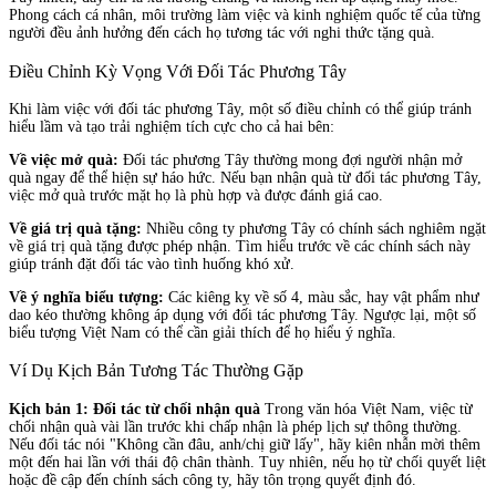
Phong cách cá nhân, môi trường làm việc và kinh nghiệm quốc tế của từng
người đều ảnh hưởng đến cách họ tương tác với nghi thức tặng quà.
Điều Chỉnh Kỳ Vọng Với Đối Tác Phương Tây
Khi làm việc với đối tác phương Tây, một số điều chỉnh có thể giúp tránh
hiểu lầm và tạo trải nghiệm tích cực cho cả hai bên:
Về việc mở quà:
Đối tác phương Tây thường mong đợi người nhận mở
quà ngay để thể hiện sự háo hức. Nếu bạn nhận quà từ đối tác phương Tây,
việc mở quà trước mặt họ là phù hợp và được đánh giá cao.
Về giá trị quà tặng:
Nhiều công ty phương Tây có chính sách nghiêm ngặt
về giá trị quà tặng được phép nhận. Tìm hiểu trước về các chính sách này
giúp tránh đặt đối tác vào tình huống khó xử.
Về ý nghĩa biểu tượng:
Các kiêng kỵ về số 4, màu sắc, hay vật phẩm như
dao kéo thường không áp dụng với đối tác phương Tây. Ngược lại, một số
biểu tượng Việt Nam có thể cần giải thích để họ hiểu ý nghĩa.
Ví Dụ Kịch Bản Tương Tác Thường Gặp
Kịch bản 1: Đối tác từ chối nhận quà
Trong văn hóa Việt Nam, việc từ
chối nhận quà vài lần trước khi chấp nhận là phép lịch sự thông thường.
Nếu đối tác nói "Không cần đâu, anh/chị giữ lấy", hãy kiên nhẫn mời thêm
một đến hai lần với thái độ chân thành. Tuy nhiên, nếu họ từ chối quyết liệt
hoặc đề cập đến chính sách công ty, hãy tôn trọng quyết định đó.