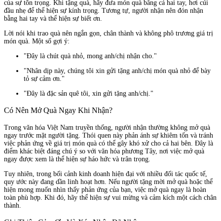
của sự tôn trọng. Khi tặng quà, hãy đưa món quà bằng cả hai tay, hơi cúi
đầu nhẹ để thể hiện sự kính trọng. Tương tự, người nhận nên đón nhận
bằng hai tay và thể hiện sự biết ơn.
Lời nói khi trao quà nên ngắn gọn, chân thành và không phô trương giá trị
món quà. Một số gợi ý:
"Đây là chút quà nhỏ, mong anh/chị nhận cho."
"Nhân dịp này, chúng tôi xin gửi tặng anh/chị món quà nhỏ để bày
tỏ sự cảm ơn."
"Đây là đặc sản quê tôi, xin gửi tặng anh/chị."
Có Nên Mở Quà Ngay Khi Nhận?
Trong văn hóa Việt Nam truyền thống, người nhận thường không mở quà
ngay trước mặt người tặng. Thói quen này phản ánh sự khiêm tốn và tránh
việc phản ứng về giá trị món quà có thể gây khó xử cho cả hai bên. Đây là
điểm khác biệt đáng chú ý so với văn hóa phương Tây, nơi việc mở quà
ngay được xem là thể hiện sự háo hức và trân trọng.
Tuy nhiên, trong bối cảnh kinh doanh hiện đại với nhiều đối tác quốc tế,
quy ước này đang dần linh hoạt hơn. Nếu người tặng mời mở quà hoặc thể
hiện mong muốn nhìn thấy phản ứng của bạn, việc mở quà ngay là hoàn
toàn phù hợp. Khi đó, hãy thể hiện sự vui mừng và cảm kích một cách chân
thành.