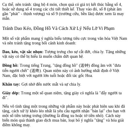
Cụ thể, nên tránh: tặng bộ 4 món, chọn quà có giá trị kết thúc bằng số 4,
hoặc sử dụng số 4 trong các chi tiết thiết kế. Thay vào đó, số 8 (phát âm
gần "phát" - thịnh vượng) và số 9 (trường cửu, bền lâu) được xem là may
mắn.
Tránh Dao Kéo, Đồng Hồ Và Cách Xử Lý Nếu Lỡ Vi Phạm
Một số vật phẩm mang ý nghĩa biểu tượng tiêu cực trong văn hóa Việt Nam
và nên tránh tặng trong bối cảnh kinh doanh:
Dao, kéo, vật sắc nhọn:
Tượng trưng cho sự cắt đứt, chia ly. Tặng những
vật này có thể bị hiểu là muốn chấm dứt quan hệ.
Đồng hồ:
Trong tiếng Trung, "tặng đồng hồ" (送钟) đồng âm với "đưa
tiễn người chết" (送终). Quan niệm này có ảnh hưởng nhất định ở Việt
Nam, đặc biệt với người lớn tuổi hoặc đối tác gốc Hoa.
Khăn tay:
Gợi nhớ đến nước mắt và sự chia ly.
Giày dép:
Trong một số quan niệm, tặng giày có nghĩa là "đẩy người ta
đi".
Nếu vô tình tặng một trong những vật phẩm này hoặc phát hiện sau khi đã
tặng, cách xử lý khéo léo nhất là yêu cầu người nhận "bán lại" cho bạn với
một số tiền tượng trưng (thường là đồng xu hoặc tờ tiền nhỏ). Cách này
biến món quà thành giao dịch mua bán, loại bỏ ý nghĩa "tặng" và hóa giải
điềm không may.