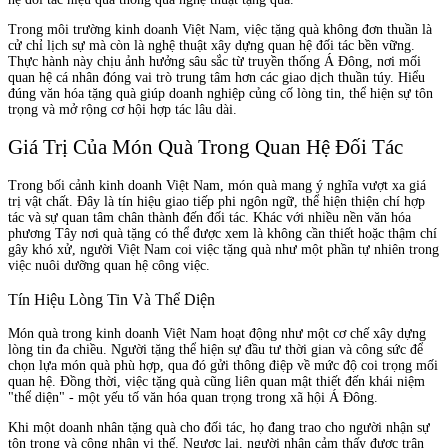
Trong môi trường kinh doanh Việt Nam, việc tặng quà không đơn thuần là
cử chỉ lịch sự mà còn là nghệ thuật xây dựng quan hệ đối tác bền vững.
Thực hành này chịu ảnh hưởng sâu sắc từ truyền thống Á Đông, nơi mối
quan hệ cá nhân đóng vai trò trung tâm hơn các giao dịch thuần túy. Hiểu
đúng văn hóa tặng quà giúp doanh nghiệp củng cố lòng tin, thể hiện sự tôn
trọng và mở rộng cơ hội hợp tác lâu dài.
Giá Trị Của Món Quà Trong Quan Hệ Đối Tác
Trong bối cảnh kinh doanh Việt Nam, món quà mang ý nghĩa vượt xa giá
trị vật chất. Đây là tín hiệu giao tiếp phi ngôn ngữ, thể hiện thiện chí hợp
tác và sự quan tâm chân thành đến đối tác. Khác với nhiều nền văn hóa
phương Tây nơi quà tặng có thể được xem là không cần thiết hoặc thậm chí
gây khó xử, người Việt Nam coi việc tặng quà như một phần tự nhiên trong
việc nuôi dưỡng quan hệ công việc.
Tín Hiệu Lòng Tin Và Thể Diện
Món quà trong kinh doanh Việt Nam hoạt động như một cơ chế xây dựng
lòng tin đa chiều. Người tặng thể hiện sự đầu tư thời gian và công sức để
chọn lựa món quà phù hợp, qua đó gửi thông điệp về mức độ coi trọng mối
quan hệ. Đồng thời, việc tặng quà cũng liên quan mật thiết đến khái niệm
"thể diện" - một yếu tố văn hóa quan trọng trong xã hội Á Đông.
Khi một doanh nhân tặng quà cho đối tác, họ đang trao cho người nhận sự
tôn trọng và công nhận vị thế. Ngược lại, người nhận cảm thấy được trân