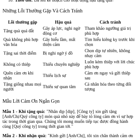
Theo dõi:
Đã lên kế hoạch cho hoạt động hậu tặng quà?
Những Lỗi Thường Gặp Và Cách Tránh
Lỗi thường gặp
Hậu quả
Cách tránh
Gây áp lực, nghi ngờ
Tham khảo ngưỡng giá trị
Tặng quà quá đắt
động cơ
phù hợp
Quà không phù hợp
Gây hiểu lầm, mất
Tìm hiểu kiêng kỵ trước khi
văn hóa
thiện cảm
chọn
Chọn dịp tự nhiên, không
Tặng sai thời điểm
Bị nghi ngờ ý đồ
nhạy cảm
Luôn kèm thiệp với lời chúc
Không có thiệp
Thiếu chuyên nghiệp
phù hợp
Quên cảm ơn khi
Cảm ơn ngay và gửi thiệp
Thiếu lịch sự
nhận
sau
Tặng giống nhau mọi
Cá nhân hóa theo từng đối
Thiếu sự quan tâm
người
tượng
Mẫu Lời Cảm Ơn Ngắn Gọn
Mẫu 1 - Khi tặng quà:
"Nhân dịp [dịp], [Công ty] xin gửi tặng
[Anh/Chị/Quý công ty] món quà nhỏ này để bày tỏ lòng cảm ơn vì sự hợp
tác trong thời gian qua. Chúng tôi mong muốn tiếp tục được đồng hành
cùng [Quý công ty] trong thời gian tới."
Mẫu 2 - Khi nhận quà:
"Kính gửi [Anh/Chị], tôi xin chân thành cảm ơn