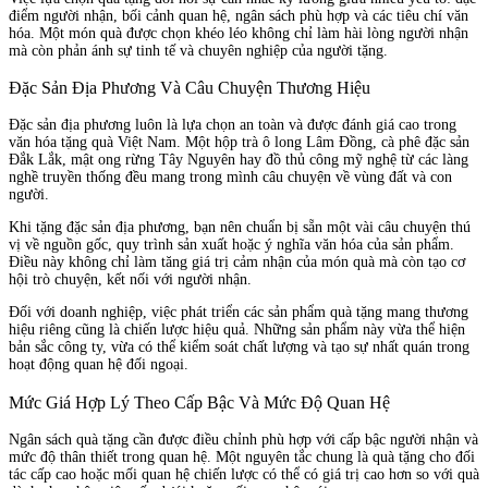
điểm người nhận, bối cảnh quan hệ, ngân sách phù hợp và các tiêu chí văn
hóa. Một món quà được chọn khéo léo không chỉ làm hài lòng người nhận
mà còn phản ánh sự tinh tế và chuyên nghiệp của người tặng.
Đặc Sản Địa Phương Và Câu Chuyện Thương Hiệu
Đặc sản địa phương luôn là lựa chọn an toàn và được đánh giá cao trong
văn hóa tặng quà Việt Nam. Một hộp trà ô long Lâm Đồng, cà phê đặc sản
Đắk Lắk, mật ong rừng Tây Nguyên hay đồ thủ công mỹ nghệ từ các làng
nghề truyền thống đều mang trong mình câu chuyện về vùng đất và con
người.
Khi tặng đặc sản địa phương, bạn nên chuẩn bị sẵn một vài câu chuyện thú
vị về nguồn gốc, quy trình sản xuất hoặc ý nghĩa văn hóa của sản phẩm.
Điều này không chỉ làm tăng giá trị cảm nhận của món quà mà còn tạo cơ
hội trò chuyện, kết nối với người nhận.
Đối với doanh nghiệp, việc phát triển các sản phẩm quà tặng mang thương
hiệu riêng cũng là chiến lược hiệu quả. Những sản phẩm này vừa thể hiện
bản sắc công ty, vừa có thể kiểm soát chất lượng và tạo sự nhất quán trong
hoạt động quan hệ đối ngoại.
Mức Giá Hợp Lý Theo Cấp Bậc Và Mức Độ Quan Hệ
Ngân sách quà tặng cần được điều chỉnh phù hợp với cấp bậc người nhận và
mức độ thân thiết trong quan hệ. Một nguyên tắc chung là quà tặng cho đối
tác cấp cao hoặc mối quan hệ chiến lược có thể có giá trị cao hơn so với quà