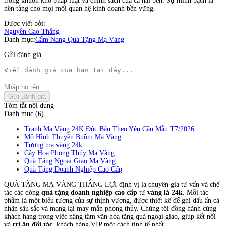
trong khuôn khổ pháp luật và chính sách của cả hai bên. Sự minh bạch là
nền tảng cho mọi mối quan hệ kinh doanh bền vững.
Được viết bởi:
Nguyễn Cao Thắng
Danh mục:
Cẩm Nang Quà Tặng Mạ Vàng
Gửi đánh giá
Gửi đánh giá
Tóm tắt nội dung
Danh mục (6)
Tranh Mạ Vàng 24K Độc Bản Theo Yêu Cầu Mẫu T7/2026
Mô Hình Thuyền Buồm Mạ Vàng
Tượng mạ vàng 24k
Cây Hoa Phong Thủy Mạ Vàng
Quà Tặng Ngoại Giao Mạ Vàng
Quà Tặng Doanh Nghiệp Cao Cấp
QUÀ TẶNG MẠ VÀNG THẮNG LỢI định vị là chuyên gia tư vấn và chế
tác các dòng
quà tặng doanh nghiệp cao cấp
từ
vàng lá 24k
. Mỗi tác
phẩm là một biểu tượng của sự thịnh vượng, được thiết kế để ghi dấu ấn cá
nhân sâu sắc và mang lại may mắn phong thủy. Chúng tôi đồng hành cùng
khách hàng trong việc nâng tầm văn hóa tặng quà ngoại giao, giúp kết nối
và
tri ân đối tác
, khách hàng VIP một cách tinh tế nhất.