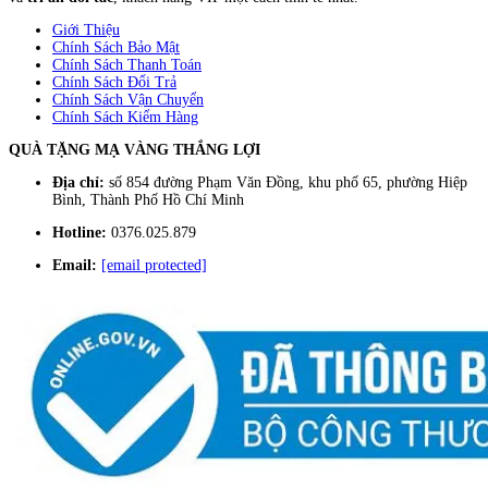
Giới Thiệu
Chính Sách Bảo Mật
Chính Sách Thanh Toán
Chính Sách Đổi Trả
Chính Sách Vận Chuyển
Chính Sách Kiểm Hàng
QUÀ TẶNG MẠ VÀNG THẮNG LỢI
Địa chỉ:
số 854 đường Phạm Văn Đồng, khu phố 65, phường Hiệp
Bình, Thành Phố Hồ Chí Minh
Hotline:
0376.025.879
Email:
[email protected]