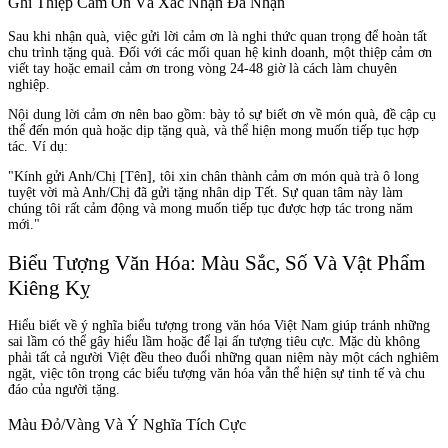
Ghi Thiệp Cảm Ơn Và Xác Nhận Đã Nhận
Sau khi nhận quà, việc gửi lời cảm ơn là nghi thức quan trọng để hoàn tất
chu trình tặng quà. Đối với các mối quan hệ kinh doanh, một thiệp cảm ơn
viết tay hoặc email cảm ơn trong vòng 24-48 giờ là cách làm chuyên
nghiệp.
Nội dung lời cảm ơn nên bao gồm: bày tỏ sự biết ơn về món quà, đề cập cụ
thể đến món quà hoặc dịp tặng quà, và thể hiện mong muốn tiếp tục hợp
tác. Ví dụ:
"Kính gửi Anh/Chị [Tên], tôi xin chân thành cảm ơn món quà trà ô long
tuyệt vời mà Anh/Chị đã gửi tặng nhân dịp Tết. Sự quan tâm này làm
chúng tôi rất cảm động và mong muốn tiếp tục được hợp tác trong năm
mới."
Biểu Tượng Văn Hóa: Màu Sắc, Số Và Vật Phẩm
Kiêng Kỵ
Hiểu biết về ý nghĩa biểu tượng trong văn hóa Việt Nam giúp tránh những
sai lầm có thể gây hiểu lầm hoặc để lại ấn tượng tiêu cực. Mặc dù không
phải tất cả người Việt đều theo đuổi những quan niệm này một cách nghiêm
ngặt, việc tôn trọng các biểu tượng văn hóa vẫn thể hiện sự tinh tế và chu
đáo của người tặng.
Màu Đỏ/Vàng Và Ý Nghĩa Tích Cực