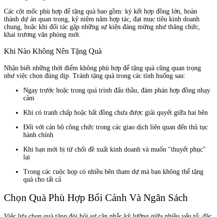
Các cột mốc phù hợp để tặng quà bao gồm: ký kết hợp đồng lớn, hoàn
thành dự án quan trọng, kỷ niệm năm hợp tác, đạt mục tiêu kinh doanh
chung, hoặc khi đối tác gặp những sự kiện đáng mừng như thăng chức,
khai trương văn phòng mới.
Khi Nào Không Nên Tặng Quà
Nhận biết những thời điểm không phù hợp để tặng quà cũng quan trọng
như việc chọn đúng dịp. Tránh tặng quà trong các tình huống sau:
Ngay trước hoặc trong quá trình đấu thầu, đàm phán hợp đồng nhạy
cảm
Khi có tranh chấp hoặc bất đồng chưa được giải quyết giữa hai bên
Đối với cán bộ công chức trong các giao dịch liên quan đến thủ tục
hành chính
Khi bạn mới bị từ chối đề xuất kinh doanh và muốn "thuyết phục"
lại
Trong các cuộc họp có nhiều bên tham dự mà bạn không thể tặng
quà cho tất cả
Chọn Quà Phù Hợp Bối Cảnh Và Ngân Sách
Việc lựa chọn quà tặng đòi hỏi sự cân nhắc kỹ lưỡng giữa nhiều yếu tố: đặc