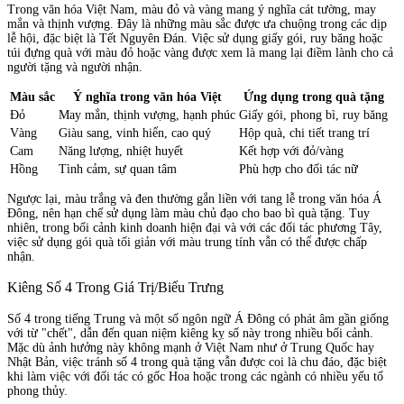
Trong văn hóa Việt Nam, màu đỏ và vàng mang ý nghĩa cát tường, may
mắn và thịnh vượng. Đây là những màu sắc được ưa chuộng trong các dịp
lễ hội, đặc biệt là Tết Nguyên Đán. Việc sử dụng giấy gói, ruy băng hoặc
túi đựng quà với màu đỏ hoặc vàng được xem là mang lại điềm lành cho cả
người tặng và người nhận.
Màu sắc
Ý nghĩa trong văn hóa Việt
Ứng dụng trong quà tặng
Đỏ
May mắn, thịnh vượng, hạnh phúc
Giấy gói, phong bì, ruy băng
Vàng
Giàu sang, vinh hiển, cao quý
Hộp quà, chi tiết trang trí
Cam
Năng lượng, nhiệt huyết
Kết hợp với đỏ/vàng
Hồng
Tình cảm, sự quan tâm
Phù hợp cho đối tác nữ
Ngược lại, màu trắng và đen thường gắn liền với tang lễ trong văn hóa Á
Đông, nên hạn chế sử dụng làm màu chủ đạo cho bao bì quà tặng. Tuy
nhiên, trong bối cảnh kinh doanh hiện đại và với các đối tác phương Tây,
việc sử dụng gói quà tối giản với màu trung tính vẫn có thể được chấp
nhận.
Kiêng Số 4 Trong Giá Trị/Biểu Trưng
Số 4 trong tiếng Trung và một số ngôn ngữ Á Đông có phát âm gần giống
với từ "chết", dẫn đến quan niệm kiêng kỵ số này trong nhiều bối cảnh.
Mặc dù ảnh hưởng này không mạnh ở Việt Nam như ở Trung Quốc hay
Nhật Bản, việc tránh số 4 trong quà tặng vẫn được coi là chu đáo, đặc biệt
khi làm việc với đối tác có gốc Hoa hoặc trong các ngành có nhiều yếu tố
phong thủy.