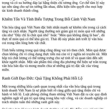
trọng và có xu hướng đáp lại bằng thiện chí tương ứng. Cơ chế tâm lý này
tạo nền tảng cho sự tin tưởng lẫn nhau, điều kiện tiên quyết cho mọi hợp
tác kinh doanh thành công.
Khiêm Tốn Và Tính Biểu Tượng Trong Bối Cảnh Việt Nam
Văn hóa tặng quà Việt Nam đặc biệt nhấn mạnh sự khiêm tốn trong cả cách
tặng và cách nhận. Người tặng thường nói giảm giá trị món quà với những
câu như "Đây chỉ là chút quà nhỏ" hoặc "Món quà không đáng là bao", dù
thực tế món quà có thể khá giá trị. Thái độ này phản ánh triết lý văn hóa
coi trọng tấm lòng hơn vật chất.
Tính biểu tượng trong quà tặng cũng đóng vai trò then chốt. Món quà được
chọn không chỉ vì công dụng thực tiễn mà còn vì ý nghĩa nó truyền tải. Một
hộp trà chất lượng có thể tượng trưng cho sự tinh tế và quan tâm đến sức
khỏe người nhận. Một sản phẩm thủ công địa phương thể hiện sự trân trọng
văn hóa bản địa và mong muốn chia sẻ những giá trị đặc sắc của vùng
miền.
Ranh Giới Đạo Đức: Quà Tặng Không Phải Hối Lộ
Một trong những khía cạnh quan trọng nhất của văn hóa tặng quà trong
kinh doanh Việt Nam là sự phân biệt rõ ràng giữa quà tặng thiện chí và
hành vi hối lộ. Luật phòng chống tham nhũng Việt Nam đặt ra các quy định
nghiêm ngặt về giá trị quà tặng trong khu vực công, và các doanh nghiệp có
trách nhiệm tuân thủ những ranh giới này.