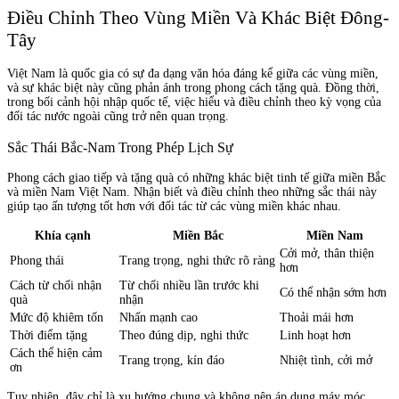
Điều Chỉnh Theo Vùng Miền Và Khác Biệt Đông-
Tây
Việt Nam là quốc gia có sự đa dạng văn hóa đáng kể giữa các vùng miền,
và sự khác biệt này cũng phản ánh trong phong cách tặng quà. Đồng thời,
trong bối cảnh hội nhập quốc tế, việc hiểu và điều chỉnh theo kỳ vọng của
đối tác nước ngoài cũng trở nên quan trọng.
Sắc Thái Bắc-Nam Trong Phép Lịch Sự
Phong cách giao tiếp và tặng quà có những khác biệt tinh tế giữa miền Bắc
và miền Nam Việt Nam. Nhận biết và điều chỉnh theo những sắc thái này
giúp tạo ấn tượng tốt hơn với đối tác từ các vùng miền khác nhau.
Khía cạnh
Miền Bắc
Miền Nam
Cởi mở, thân thiện
Phong thái
Trang trọng, nghi thức rõ ràng
hơn
Cách từ chối nhận
Từ chối nhiều lần trước khi
Có thể nhận sớm hơn
quà
nhận
Mức độ khiêm tốn
Nhấn mạnh cao
Thoải mái hơn
Thời điểm tặng
Theo đúng dịp, nghi thức
Linh hoạt hơn
Cách thể hiện cảm
Trang trọng, kín đáo
Nhiệt tình, cởi mở
ơn
Tuy nhiên, đây chỉ là xu hướng chung và không nên áp dụng máy móc.